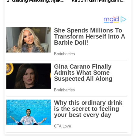
di Galung Maloang, Ajak
Kapolri dan Pangdam
Warga Jaga Kamtibmas
XIV/Hasanuddin di Luwu
Timur