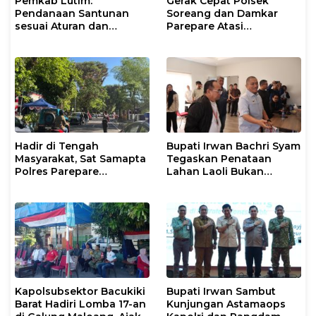
Pemkab Lutim:
Gerak Cepat Polsek
Pendanaan Santunan
Soreang dan Damkar
sesuai Aturan dan
Parepare Atasi
Prosedur Resmi
Kebakaran Lahan
Hadir di Tengah
Bupati Irwan Bachri Syam
Masyarakat, Sat Samapta
Tegaskan Penataan
Polres Parepare
Lahan Laoli Bukan
Gencarkan Patroli Pagi
Konflik Agraria
Kapolsubsektor Bacukiki
Bupati Irwan Sambut
Barat Hadiri Lomba 17-an
Kunjungan Astamaops