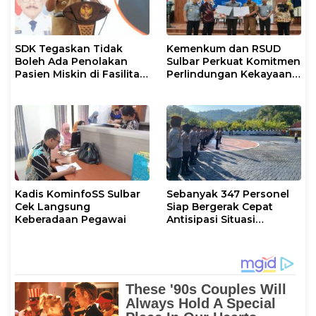
SDK Tegaskan Tidak
Kemenkum dan RSUD
Boleh Ada Penolakan
Sulbar Perkuat Komitmen
Pasien Miskin di Fasilitas
Perlindungan Kekayaan
Pelayanan Kesehatan
Intelektual
Kadis KominfoSS Sulbar
Sebanyak 347 Personel
Cek Langsung
Siap Bergerak Cepat
Keberadaan Pegawai
Antisipasi Situasi
Kamtibmas di Sulbar