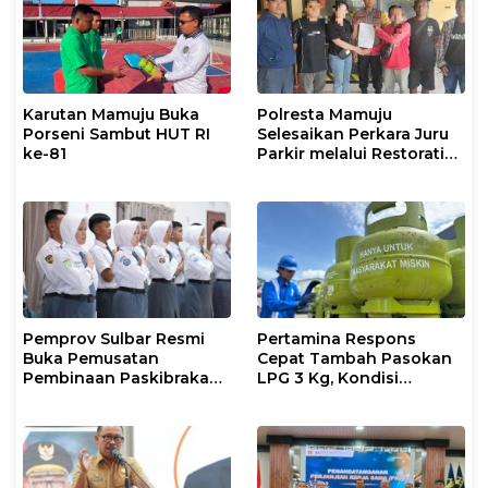
Karutan Mamuju Buka
Polresta Mamuju
Porseni Sambut HUT RI
Selesaikan Perkara Juru
ke-81
Parkir melalui Restorative
Justice
Pemprov Sulbar Resmi
Pertamina Respons
Buka Pemusatan
Cepat Tambah Pasokan
Pembinaan Paskibraka
LPG 3 Kg, Kondisi
2026
Penyaluran di Sulsel
Berlangsung Kondusif