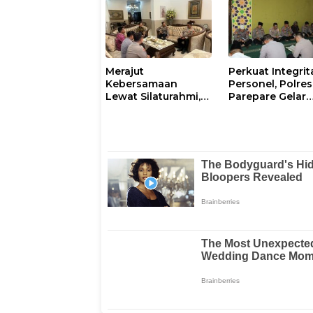
Pagi
Merajut
Perkuat Integrit
Kebersamaan
Personel, Polres
Lewat Silaturahmi,
Parepare Gelar
Kapolresta Gowa
Pembinaan Roh
Perkuat Sinergi
dan Mental
dengan Tokoh
Masyarakat