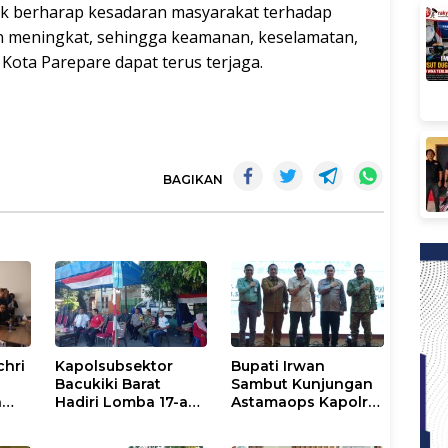
hak berharap kesadaran masyarakat terhadap
kin meningkat, sehingga keamanan, keselamatan,
i Kota Parepare dapat terus terjaga.
BAGIKAN
chri
Kapolsubsektor
Bupati Irwan
Bacukiki Barat
Sambut Kunjungan
n
Hadiri Lomba 17-an
Astamaops Kapolri
lik
di Galung Maloang,
dan Pangdam
Ajak Warga Jaga
XIV/Hasanuddin di