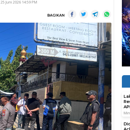
 25 Juni 2026 14:59 PM
BAGIKAN
La
Re
AP
Min
Di
Ac