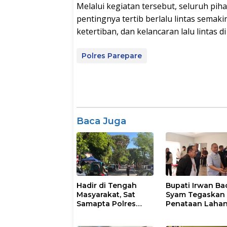
Melalui kegiatan tersebut, seluruh pi
pentingnya tertib berlalu lintas sema
ketertiban, dan kelancaran lalu lintas d
Polres Parepare
Baca Juga
Hadir di Tengah
Bupati Irwan Ba
Masyarakat, Sat
Syam Tegaskan
Samapta Polres
Penataan Laha
Parepare
Laoli Bukan Konf
Gencarkan Patroli
Agraria