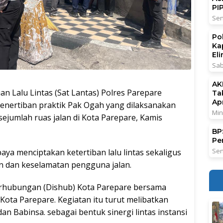
PI
Sen
Po
Ka
El
Sab
AK
Lalu Lintas (Sat Lantas) Polres Parepare
Ta
Ap
nertiban praktik Pak Ogah yang dilaksanakan
Min
ejumlah ruas jalan di Kota Parepare, Kamis
BPS
Pe
Sen
aya menciptakan ketertiban lalu lintas sekaligus
 dan keselamatan pengguna jalan.
erhubungan (Dishub) Kota Parepare bersama
 Kota Parepare. Kegiatan itu turut melibatkan
 Babinsa. sebagai bentuk sinergi lintas instansi