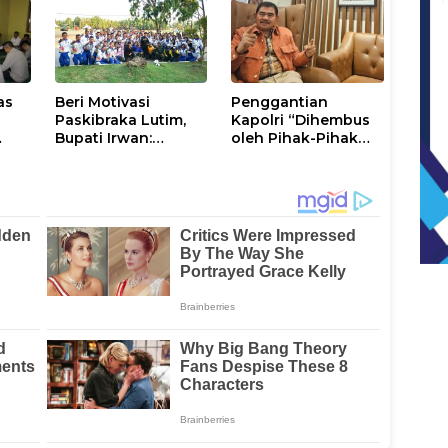
Kamtibmas
Luwu Timur
as
Beri Motivasi
Penggantian
Paskibraka Lutim,
Kapolri “Dihembus
Bupati Irwan:
oleh Pihak-Pihak
ani
Tanggal 17 Agustus
Terganggu
Kalian Jadi
Kenyamanannya”
Perhatian