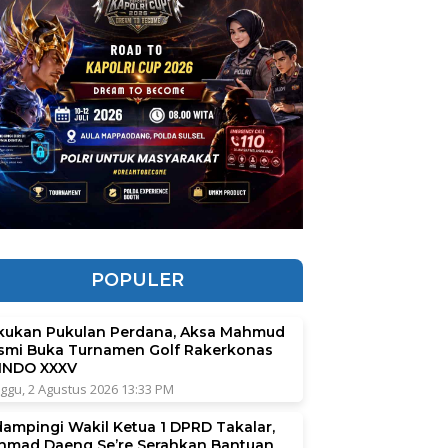
POPULER
kukan Pukulan Perdana, Aksa Mahmud
smi Buka Turnamen Golf Rakerkonas
INDO XXXV
ggu, 2 Agustus 2026 13:33 PM
dampingi Wakil Ketua 1 DPRD Takalar,
hmad Daeng Se’re Serahkan Bantuan