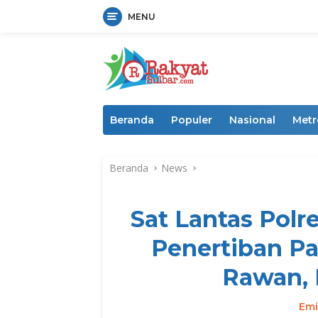
MENU
Langsung
ke
konten
Beranda
Populer
Nasional
Metr
Beranda
News
Sat Lantas Polr
Penertiban Pa
Rawan, 
Emi