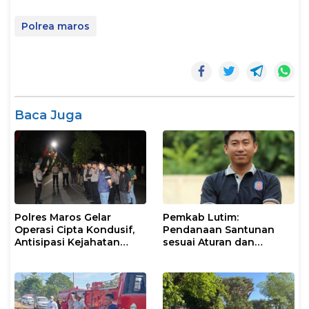
Polrea maros
Baca Juga
Polres Maros Gelar
Pemkab Lutim:
Operasi Cipta Kondusif,
Pendanaan Santunan
Antisipasi Kejahatan
sesuai Aturan dan
Jalanan dan Penyakit
Prosedur Resmi
Masyarakat