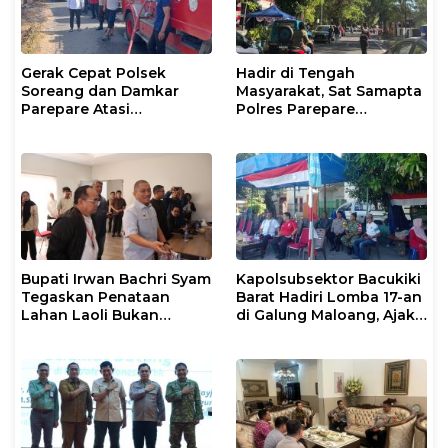
Gerak Cepat Polsek
Hadir di Tengah
Soreang dan Damkar
Masyarakat, Sat Samapta
Parepare Atasi
Polres Parepare
Kebakaran Lahan
Gencarkan Patroli Pagi
Bupati Irwan Bachri Syam
Kapolsubsektor Bacukiki
Tegaskan Penataan
Barat Hadiri Lomba 17-an
Lahan Laoli Bukan
di Galung Maloang, Ajak
Konflik Agraria
Warga Jaga Kamtibmas