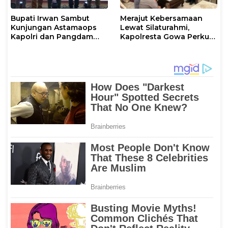
Bupati Irwan Sambut
Merajut Kebersamaan
Kunjungan Astamaops
Lewat Silaturahmi,
Kapolri dan Pangdam
Kapolresta Gowa Perkuat
XIV/Hasanuddin di Luwu
Sinergi dengan Tokoh
Timur
Masyarakat