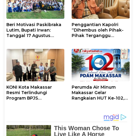
Beri Motivasi Paskibraka
Penggantian Kapolri
Lutim, Bupati Irwan:
“Dihembus oleh Pihak-
Tanggal 17 Agustus
Pihak Terganggu
Kalian Jadi Perhatian
Kenyamanannya”
KONI Kota Makassar
Perumda Air Minum
Resmi Terlindungi
Makassar Gelar
Program BPJS
Rangkaian HUT Ke-102,
Ketenagakerjaan
Perkuat Komitmen
Layani Masyarakat