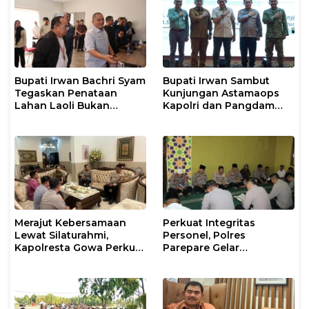
Bupati Irwan Bachri Syam
Bupati Irwan Sambut
Tegaskan Penataan
Kunjungan Astamaops
Lahan Laoli Bukan
Kapolri dan Pangdam
Konflik Agraria
XIV/Hasanuddin di Luwu
Timur
Merajut Kebersamaan
Perkuat Integritas
Lewat Silaturahmi,
Personel, Polres
Kapolresta Gowa Perkuat
Parepare Gelar
Sinergi dengan Tokoh
Pembinaan Rohani dan
Masyarakat
Mental