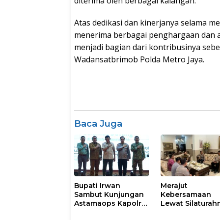
diterima oleh berbagai kalangan.
Atas dedikasi dan kinerjanya selama me
menerima berbagai penghargaan dan apr
menjadi bagian dari kontribusinya s
Wadansatbrimob Polda Metro Jaya.
Baca Juga
Bupati Irwan
Merajut
Sambut Kunjungan
Kebersamaan
Astamaops Kapolri
Lewat Silaturah
dan Pangdam
Kapolresta Gow