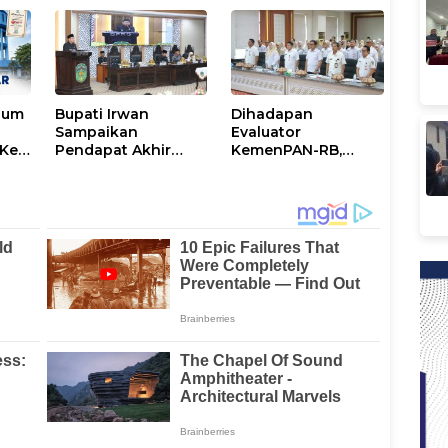
dan Mental
Kalian Jadi
Perhatian
num
Bupati Irwan
Dihadapan
Sampaikan
Evaluator
Ke-
Pendapat Akhir
KemenPAN-RB,
Ranperda
Pemkab Lutim
ni
Penyertaan Modal
Paparkan SAKIP dan
Perumdam
Capaian Kinerja
Waemami