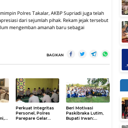
mimpin Polres Takalar, AKBP Supriadi juga telah
esiasi dari sejumlah pihak. Rekam jejak tersebut
ebelum mengemban amanah baru sebagai
BAGIKAN
Perkuat Integritas
Beri Motivasi
Personel, Polres
Paskibraka Lutim,
mi,
Parepare Gelar
Bupati Irwan:
a
Pembinaan Rohani
Tanggal 17 Agustus