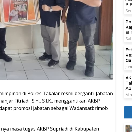
PI
Sen
Po
Ka
El
Sab
Es
Re
Ga
Jum
AK
Ta
Ap
pinan di Polres Takalar resmi berganti. Jabatan
Min
njar Fitriadi, S.H., S.I.K., menggantikan AKBP
endapat promosi jabatan sebagai Wadansatbrimob
rnya masa tugas AKBP Supriadi di Kabupaten