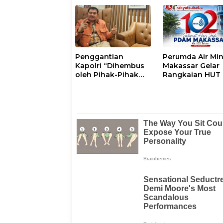
XIV/Hasanuddin di
Perkuat Sinergi
Luwu Timur
dengan Tokoh
Masyarakat
Penggantian
Perumda Air Mi
Kapolri “Dihembus
Makassar Gelar
oleh Pihak-Pihak
Rangkaian HUT 
Terganggu
102, Perkuat
Kenyamanannya”
Komitmen Laya
Masyarakat