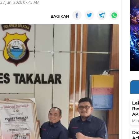
 27 Juni 2026 07:45 AM
BAGIKAN
La
Re
AP
Min
Di
Ac