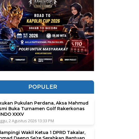
POPULER
kukan Pukulan Perdana, Aksa Mahmud
smi Buka Turnamen Golf Rakerkonas
INDO XXXV
ggu, 2 Agustus 2026 13:33 PM
dampingi Wakil Ketua 1 DPRD Takalar,
hmad Daeng Se’re Serahkan Bantuan