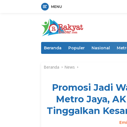
MENU
Langsung
ke
konten
Beranda
Populer
Nasional
Metr
Beranda
News
Promosi Jadi W
Metro Jaya, A
Tinggalkan Kesa
Emi