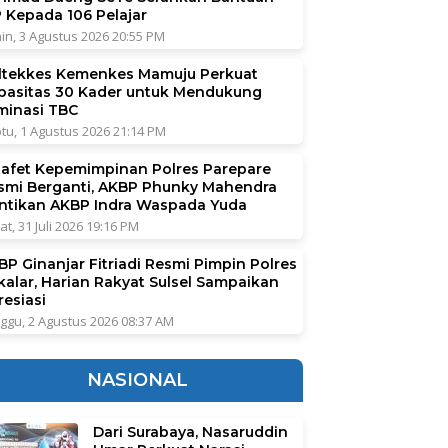
P Kepada 106 Pelajar
in, 3 Agustus 2026 20:55 PM
ltekkes Kemenkes Mamuju Perkuat
pasitas 30 Kader untuk Mendukung
iminasi TBC
tu, 1 Agustus 2026 21:14 PM
tafet Kepemimpinan Polres Parepare
smi Berganti, AKBP Phunky Mahendra
ntikan AKBP Indra Waspada Yuda
at, 31 Juli 2026 19:16 PM
BP Ginanjar Fitriadi Resmi Pimpin Polres
kalar, Harian Rakyat Sulsel Sampaikan
resiasi
ggu, 2 Agustus 2026 08:37 AM
NASIONAL
Dari Surabaya, Nasaruddin