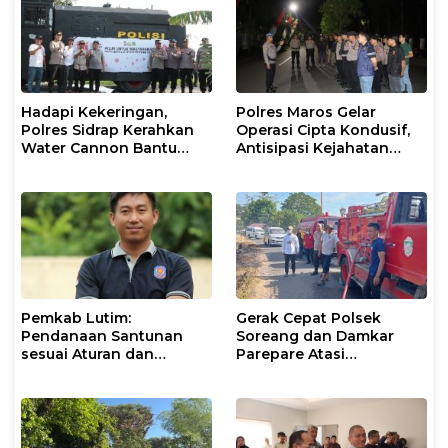
Hadapi Kekeringan,
Polres Maros Gelar
Polres Sidrap Kerahkan
Operasi Cipta Kondusif,
Water Cannon Bantu
Antisipasi Kejahatan
Petani
Jalanan dan Penyakit
Masyarakat
Pemkab Lutim:
Gerak Cepat Polsek
Pendanaan Santunan
Soreang dan Damkar
sesuai Aturan dan
Parepare Atasi
Prosedur Resmi
Kebakaran Lahan