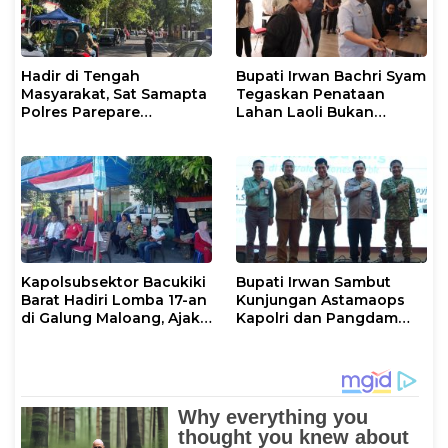
Hadir di Tengah
Bupati Irwan Bachri Syam
Masyarakat, Sat Samapta
Tegaskan Penataan
Polres Parepare
Lahan Laoli Bukan
Gencarkan Patroli Pagi
Konflik Agraria
Kapolsubsektor Bacukiki
Bupati Irwan Sambut
Barat Hadiri Lomba 17-an
Kunjungan Astamaops
di Galung Maloang, Ajak
Kapolri dan Pangdam
Warga Jaga Kamtibmas
XIV/Hasanuddin di Luwu
Timur