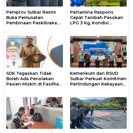
Pemprov Sulbar Resmi
Pertamina Respons
Buka Pemusatan
Cepat Tambah Pasokan
Pembinaan Paskibraka
LPG 3 Kg, Kondisi
2026
Penyaluran di Sulsel
Berlangsung Kondusif
SDK Tegaskan Tidak
Kemenkum dan RSUD
Boleh Ada Penolakan
Sulbar Perkuat Komitmen
Pasien Miskin di Fasilitas
Perlindungan Kekayaan
Pelayanan Kesehatan
Intelektual