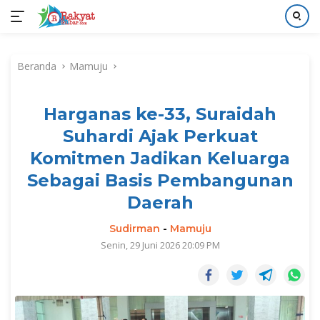
Langsung
ke
Beranda
Mamuju
konten
Harganas ke-33, Suraidah
Suhardi Ajak Perkuat
Komitmen Jadikan Keluarga
Sebagai Basis Pembangunan
Daerah
Sudirman
-
Mamuju
Senin, 29 Juni 2026 20:09 PM