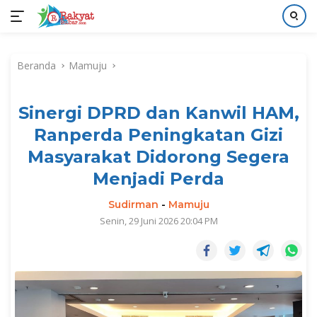
Langsung
ke
Beranda
Mamuju
konten
Sinergi DPRD dan Kanwil HAM,
Ranperda Peningkatan Gizi
Masyarakat Didorong Segera
Menjadi Perda
Sudirman
-
Mamuju
Senin, 29 Juni 2026 20:04 PM