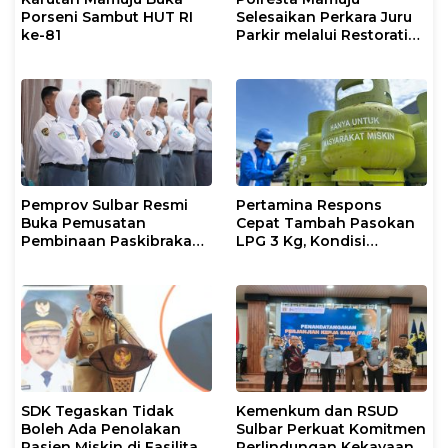
Porseni Sambut HUT RI
Selesaikan Perkara Juru
ke-81
Parkir melalui Restorative
Justice
Pemprov Sulbar Resmi
Pertamina Respons
Buka Pemusatan
Cepat Tambah Pasokan
Pembinaan Paskibraka
LPG 3 Kg, Kondisi
2026
Penyaluran di Sulsel
Berlangsung Kondusif
SDK Tegaskan Tidak
Kemenkum dan RSUD
Boleh Ada Penolakan
Sulbar Perkuat Komitmen
Pasien Miskin di Fasilitas
Perlindungan Kekayaan