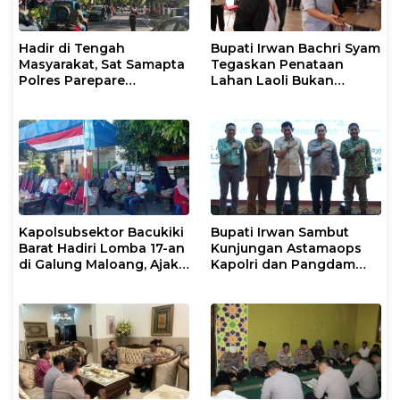
Hadir di Tengah
Bupati Irwan Bachri Syam
Masyarakat, Sat Samapta
Tegaskan Penataan
Polres Parepare
Lahan Laoli Bukan
Gencarkan Patroli Pagi
Konflik Agraria
Kapolsubsektor Bacukiki
Bupati Irwan Sambut
Barat Hadiri Lomba 17-an
Kunjungan Astamaops
di Galung Maloang, Ajak
Kapolri dan Pangdam
Warga Jaga Kamtibmas
XIV/Hasanuddin di Luwu
Timur