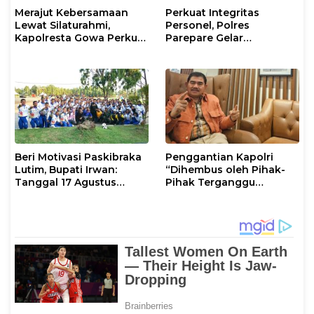
Merajut Kebersamaan
Perkuat Integritas
Lewat Silaturahmi,
Personel, Polres
Kapolresta Gowa Perkuat
Parepare Gelar
Sinergi dengan Tokoh
Pembinaan Rohani dan
Masyarakat
Mental
Beri Motivasi Paskibraka
Penggantian Kapolri
Lutim, Bupati Irwan:
“Dihembus oleh Pihak-
Tanggal 17 Agustus
Pihak Terganggu
Kalian Jadi Perhatian
Kenyamanannya”