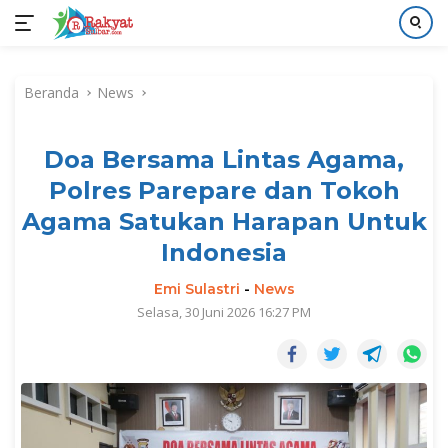
Langsung
ke
Beranda
News
konten
Doa Bersama Lintas Agama,
Polres Parepare dan Tokoh
Agama Satukan Harapan Untuk
Indonesia
Emi Sulastri
-
News
Selasa, 30 Juni 2026 16:27 PM