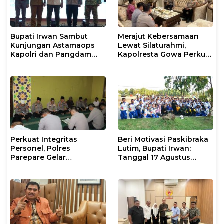
Bupati Irwan Sambut
Merajut Kebersamaan
Kunjungan Astamaops
Lewat Silaturahmi,
Kapolri dan Pangdam
Kapolresta Gowa Perkuat
XIV/Hasanuddin di Luwu
Sinergi dengan Tokoh
Timur
Masyarakat
Perkuat Integritas
Beri Motivasi Paskibraka
Personel, Polres
Lutim, Bupati Irwan:
Parepare Gelar
Tanggal 17 Agustus
Pembinaan Rohani dan
Kalian Jadi Perhatian
Mental