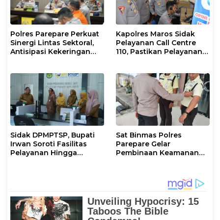
Polres Parepare Perkuat
Kapolres Maros Sidak
Sinergi Lintas Sektoral,
Pelayanan Call Centre
Antisipasi Kekeringan
110, Pastikan Pelayanan
dan Karhutla
Sigap Dan Humanis
Sidak DPMPTSP, Bupati
Sat Binmas Polres
Irwan Soroti Fasilitas
Parepare Gelar
Pelayanan Hingga
Pembinaan Keamanan
Ancam Sanksi Pelaku
Swakarsa di PT Telkom
Usaha