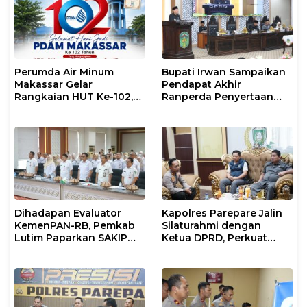
Perumda Air Minum
Bupati Irwan Sampaikan
Makassar Gelar
Pendapat Akhir
Rangkaian HUT Ke-102,
Ranperda Penyertaan
Perkuat Komitmen
Modal Perumdam
Layani Masyarakat
Waemami
Dihadapan Evaluator
Kapolres Parepare Jalin
KemenPAN-RB, Pemkab
Silaturahmi dengan
Lutim Paparkan SAKIP
Ketua DPRD, Perkuat
dan Capaian Kinerja
Sinergi Jaga Kamtibmas