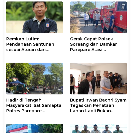
Pemkab Lutim:
Gerak Cepat Polsek
Pendanaan Santunan
Soreang dan Damkar
sesuai Aturan dan
Parepare Atasi
Prosedur Resmi
Kebakaran Lahan
Hadir di Tengah
Bupati Irwan Bachri Syam
Masyarakat, Sat Samapta
Tegaskan Penataan
Polres Parepare
Lahan Laoli Bukan
Gencarkan Patroli Pagi
Konflik Agraria