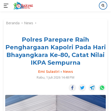
Langsung
ke
Beranda
News
konten
Polres Parepare Raih
Penghargaan Kapolri Pada Hari
Bhayangkara Ke-80, Catat Nilai
IKPA Sempurna
Emi Sulastri
-
News
Rabu, 1 Juli 2026 14:48 PM