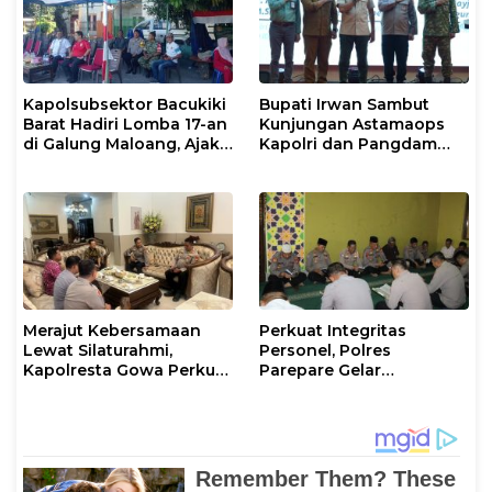
Kapolsubsektor Bacukiki
Bupati Irwan Sambut
Barat Hadiri Lomba 17-an
Kunjungan Astamaops
di Galung Maloang, Ajak
Kapolri dan Pangdam
Warga Jaga Kamtibmas
XIV/Hasanuddin di Luwu
Timur
Merajut Kebersamaan
Perkuat Integritas
Lewat Silaturahmi,
Personel, Polres
Kapolresta Gowa Perkuat
Parepare Gelar
Sinergi dengan Tokoh
Pembinaan Rohani dan
Masyarakat
Mental