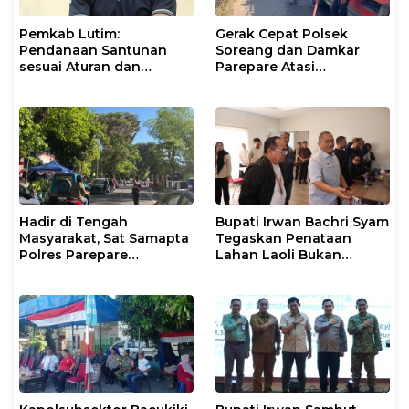
Pemkab Lutim:
Gerak Cepat Polsek
Pendanaan Santunan
Soreang dan Damkar
sesuai Aturan dan
Parepare Atasi
Prosedur Resmi
Kebakaran Lahan
Hadir di Tengah
Bupati Irwan Bachri Syam
Masyarakat, Sat Samapta
Tegaskan Penataan
Polres Parepare
Lahan Laoli Bukan
Gencarkan Patroli Pagi
Konflik Agraria