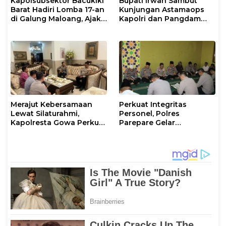
Kapolsubsektor Bacukiki
Bupati Irwan Sambut
Barat Hadiri Lomba 17-an
Kunjungan Astamaops
di Galung Maloang, Ajak
Kapolri dan Pangdam
Warga Jaga Kamtibmas
XIV/Hasanuddin di Luwu
Timur
Merajut Kebersamaan
Perkuat Integritas
Lewat Silaturahmi,
Personel, Polres
Kapolresta Gowa Perkuat
Parepare Gelar
Sinergi dengan Tokoh
Pembinaan Rohani dan
Masyarakat
Mental