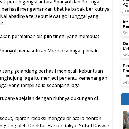
ik penuh gengsi antara Spanyol dan Portugal
Ag
 berhasil mengamankan tiket ke babak berikutnya
Jum
val abadinya tersebut lewat gol tunggal yang
BPS
an.
Pe
Sen
akan permainan disiplin tinggi yang membuat
Da
Ke
ih Spanyol memasukkan Merino sebagai pemain
Sel
Pe
ena sang gelandang berhasil memecah kebuntuan
Pa
Ter
i penghujung laga itu menjadi penentu kemenangan
Sel
al yang tampil solid sepanjang laga.
i rupanya sejalan dengan riuhnya dukungan di
sebut, jajaran redaksi menggelar acara nonton
angsung oleh Direktur Harian Rakyat Sulsel Daswar