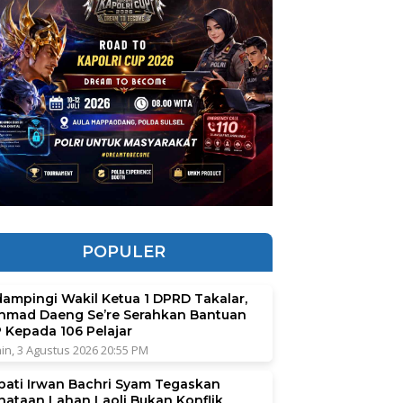
POPULER
dampingi Wakil Ketua 1 DPRD Takalar,
hmad Daeng Se’re Serahkan Bantuan
P Kepada 106 Pelajar
in, 3 Agustus 2026 20:55 PM
pati Irwan Bachri Syam Tegaskan
nataan Lahan Laoli Bukan Konflik