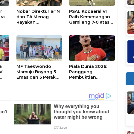
r
Nobar Direktur BTN
PSAL Kodaeral VI
ara
dan TA Menag
Raih Kemenangan
Rayakan
Gemilang 7-0 atas
Kemenangan Messi,
Nai’na FC di
ival
Inggris vs Argentina
Turnamen Walikota
di Semifinal 2026
Cup Makassar 2026
Menanti
a
MF Taekwondo
Piala Dunia 2026:
VI
Mamuju Boyong 5
Panggung
Emas dan 5 Perak
Pembuktian
e-80
Open Series VI di
Ronaldo Pimpin
lda
Sulteng
Portugal Hadapi
Kongo DR