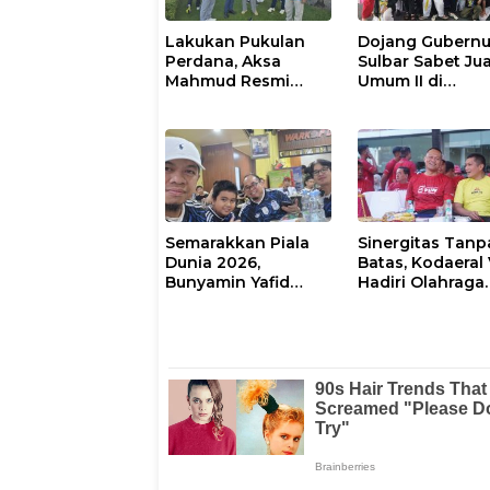
Lakukan Pukulan
Dojang Gubernu
Perdana, Aksa
Sulbar Sabet Ju
Mahmud Resmi
Umum II di
Buka Turnamen
Manakarra
Golf Rakerkonas
Taekwondo Fest
APINDO XXXV
VI 2026
Semarakkan Piala
Sinergitas Tanp
Dunia 2026,
Batas, Kodaeral 
Bunyamin Yafid
Hadiri Olahraga
Nobar Argentina vs
Bersama HUT k
Tanjung Verde
Bhayangkara Po
Bersama Insan Pers
Sulsel