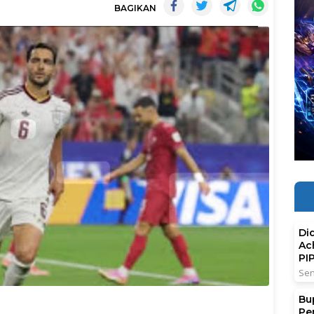
BAGIKAN
Di
Ac
PI
Sen
Bu
Pe