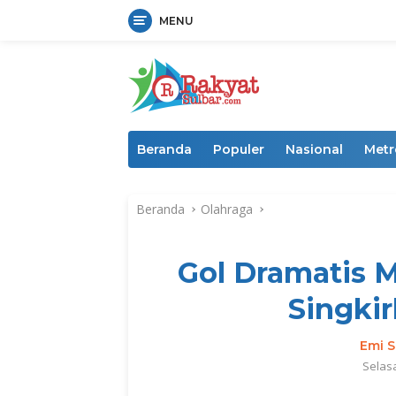
MENU
Langsung
ke
konten
Beranda
Populer
Nasional
Metr
Beranda
Olahraga
Gol Dramatis M
Singkir
Emi S
Selasa