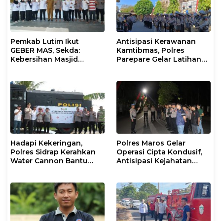
Pemkab Lutim Ikut
Antisipasi Kerawanan
GEBER MAS, Sekda:
Kamtibmas, Polres
Kebersihan Masjid
Parepare Gelar Latihan
Tanggung Jawab
Dalmas
Bersama
Hadapi Kekeringan,
Polres Maros Gelar
Polres Sidrap Kerahkan
Operasi Cipta Kondusif,
Water Cannon Bantu
Antisipasi Kejahatan
Petani
Jalanan dan Penyakit
Masyarakat