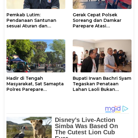
Pemkab Lutim:
Gerak Cepat Polsek
Pendanaan Santunan
Soreang dan Damkar
sesuai Aturan dan
Parepare Atasi
Prosedur Resmi
Kebakaran Lahan
Hadir di Tengah
Bupati Irwan Bachri Syam
Masyarakat, Sat Samapta
Tegaskan Penataan
Polres Parepare
Lahan Laoli Bukan
Gencarkan Patroli Pagi
Konflik Agraria