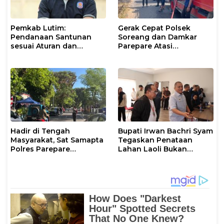
Pemkab Lutim:
Gerak Cepat Polsek
Pendanaan Santunan
Soreang dan Damkar
sesuai Aturan dan
Parepare Atasi
Prosedur Resmi
Kebakaran Lahan
Hadir di Tengah
Bupati Irwan Bachri Syam
Masyarakat, Sat Samapta
Tegaskan Penataan
Polres Parepare
Lahan Laoli Bukan
Gencarkan Patroli Pagi
Konflik Agraria