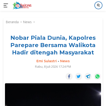
Langsung
ke
Beranda
News
konten
Nobar Piala Dunia, Kapolres
Parepare Bersama Walikota
Hadir ditengah Masyarakat
Emi Sulastri
-
News
Rabu, 8 Juli 2026 17:24 PM