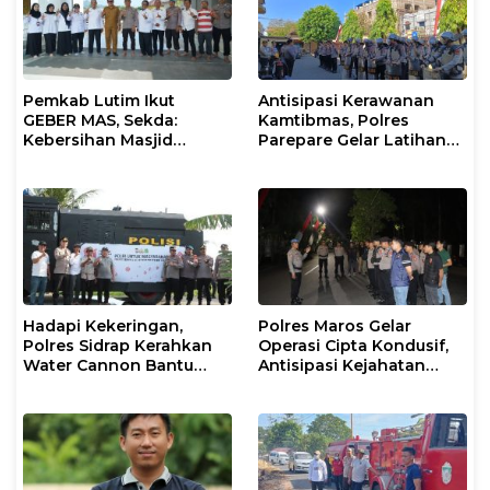
Pemkab Lutim Ikut
Antisipasi Kerawanan
GEBER MAS, Sekda:
Kamtibmas, Polres
Kebersihan Masjid
Parepare Gelar Latihan
Tanggung Jawab
Dalmas
Bersama
Hadapi Kekeringan,
Polres Maros Gelar
Polres Sidrap Kerahkan
Operasi Cipta Kondusif,
Water Cannon Bantu
Antisipasi Kejahatan
Petani
Jalanan dan Penyakit
Masyarakat