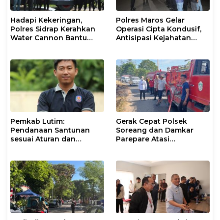
Hadapi Kekeringan,
Polres Maros Gelar
Polres Sidrap Kerahkan
Operasi Cipta Kondusif,
Water Cannon Bantu
Antisipasi Kejahatan
Petani
Jalanan dan Penyakit
Masyarakat
Pemkab Lutim:
Gerak Cepat Polsek
Pendanaan Santunan
Soreang dan Damkar
sesuai Aturan dan
Parepare Atasi
Prosedur Resmi
Kebakaran Lahan