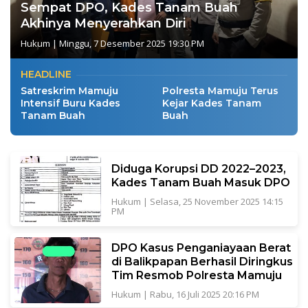
Sempat DPO, Kades Tanam Buah
Akhinya Menyerahkan Diri
Hukum
|
Minggu, 7 Desember 2025 19:30 PM
HEADLINE
Satreskrim Mamuju
Polresta Mamuju Terus
Intensif Buru Kades
Kejar Kades Tanam
Tanam Buah
Buah
Diduga Korupsi DD 2022–2023,
Kades Tanam Buah Masuk DPO
Hukum
|
Selasa, 25 November 2025 14:15
PM
DPO Kasus Penganiayaan Berat
di Balikpapan Berhasil Diringkus
Tim Resmob Polresta Mamuju
Hukum
|
Rabu, 16 Juli 2025 20:16 PM