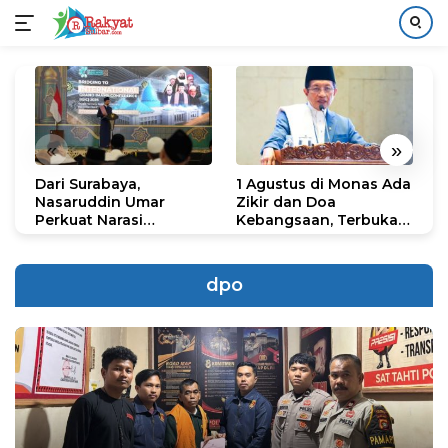
Langsung
ke
konten
«
»
Dari Surabaya,
1 Agustus di Monas Ada
H
Nasaruddin Umar
Zikir dan Doa
G
Perkuat Narasi
Kebangsaan, Terbuka
S
Persatuan dan
untuk Umum
R
Kepemimpinan Umat
R
K
dpo
N