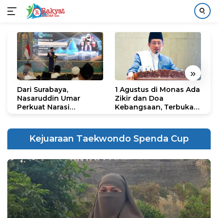
Langsung
ke
konten
«
»
Dari Surabaya,
1 Agustus di Monas Ada
H
Nasaruddin Umar
Zikir dan Doa
G
Perkuat Narasi
Kebangsaan, Terbuka
S
Persatuan dan
untuk Umum
R
Kepemimpinan Umat
R
K
Kejuaraan Taekwondo Spenda Cup
N