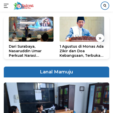
Langsung
ke
konten
«
»
Dari Surabaya,
1 Agustus di Monas Ada
H
Nasaruddin Umar
Zikir dan Doa
G
Perkuat Narasi
Kebangsaan, Terbuka
S
Persatuan dan
untuk Umum
R
Kepemimpinan Umat
R
K
Lanal Mamuju
N