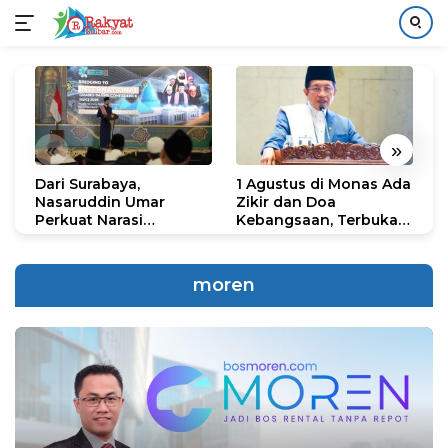
Langsung
ke
konten
«
»
Dari Surabaya,
1 Agustus di Monas Ada
H
Nasaruddin Umar
Zikir dan Doa
G
Perkuat Narasi
Kebangsaan, Terbuka
S
Persatuan dan
untuk Umum
R
Kepemimpinan Umat
R
K
moren
N