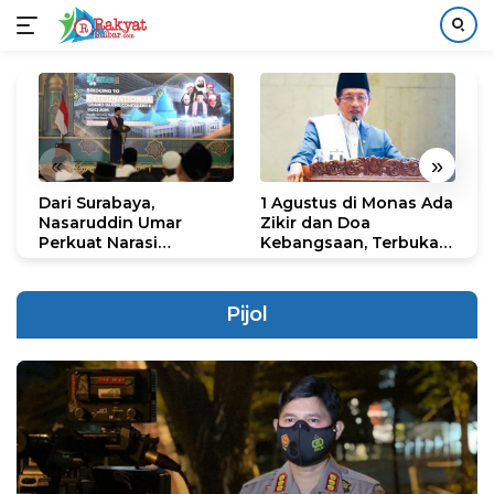
Langsung
ke
konten
«
»
Dari Surabaya,
1 Agustus di Monas Ada
H
Nasaruddin Umar
Zikir dan Doa
G
Perkuat Narasi
Kebangsaan, Terbuka
S
Persatuan dan
untuk Umum
R
Kepemimpinan Umat
R
K
Pijol
N