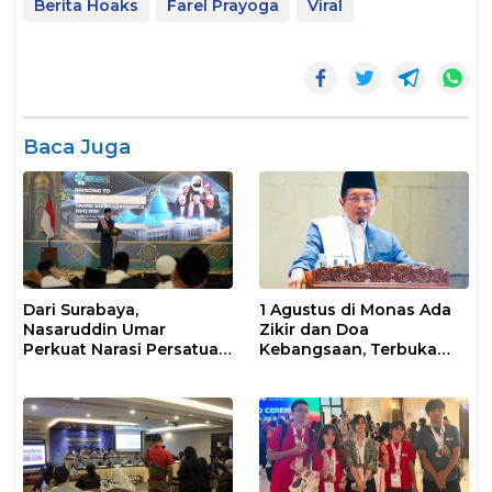
Berita Hoaks
Farel Prayoga
Viral
Baca Juga
Dari Surabaya,
1 Agustus di Monas Ada
Nasaruddin Umar
Zikir dan Doa
Perkuat Narasi Persatuan
Kebangsaan, Terbuka
dan Kepemimpinan Umat
untuk Umum