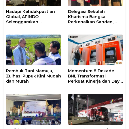
Hadapi Ketidakpastian
Delegasi Sekolah
Global, APINDO
Kharisma Bangsa
Selenggarakan
Perkenalkan Sandeq,
Rakerkonas ke-35
Ikon Budaya Sulbar di
Rumuskan Agenda
Ajang International
Ketahanan Ekonomi
STEAM Olympiad 2026 di
Nasional
Roma
Rembuk Tani Mamuju,
Momentum 8 Dekade
Zulhas: Pupuk Kini Mudah
BNI, Transformasi
dan Murah
Perkuat Kinerja dan Daya
Saing