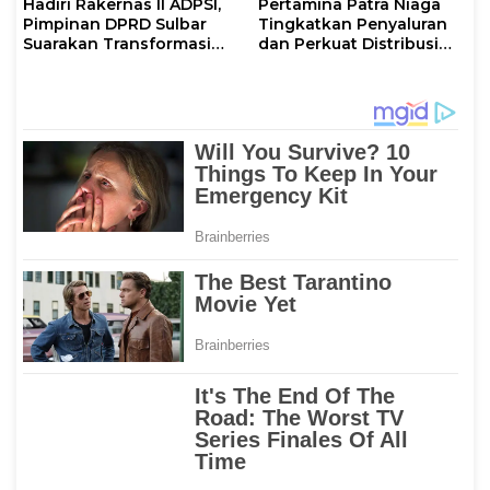
Hadiri Rakernas II ADPSI,
Pertamina Patra Niaga
Pimpinan DPRD Sulbar
Tingkatkan Penyaluran
Suarakan Transformasi
dan Perkuat Distribusi
Status Mamuju
BBM di Sejumlah Wilayah