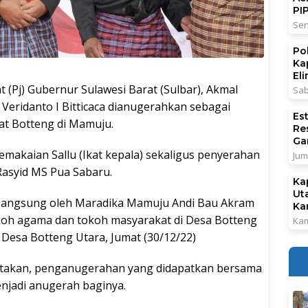
PI
Sen
Po
Ka
El
j) Gubernur Sulawesi Barat (Sulbar), Akmal
Sab
 Veridanto I Bitticaca dianugerahkan sebagai
Es
t Botteng di Mamuju.
Re
Ga
makaian Sallu (Ikat kepala) sekaligus penyerahan
Jum
asyid MS Pua Sabaru.
Ka
Ut
pangsung oleh Maradika Mamuju Andi Bau Akram
Ka
tokoh agama dan tokoh masyarakat di Desa Botteng
Kam
Desa Botteng Utara, Jumat (30/12/22)
atakan, penganugerahan yang didapatkan bersama
njadi anugerah baginya.