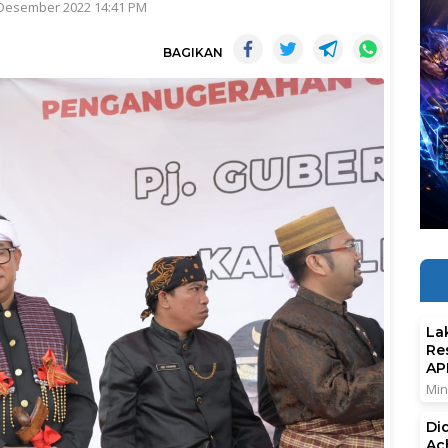
 Desember 2022 14:41 PM
BAGIKAN
La
Re
AP
Min
Di
Ac