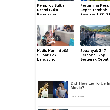
Pemprov Sulbar
Pertamina Resp
Resmi Buka
Cepat Tambah
Pemusatan
Pasokan LPG 3 
Pembinaan
Kondisi Penyalu
Paskibraka 2026
di Sulsel
Berlangsung
Kondusif
Kadis KominfoSS
Sebanyak 347
Sulbar Cek
Personel Siap
Langsung
Bergerak Cepat
Keberadaan
Antisipasi Situas
Pegawai
Kamtibmas di
Sulbar