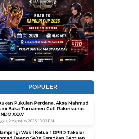
POPULER
kukan Pukulan Perdana, Aksa Mahmud
smi Buka Turnamen Golf Rakerkonas
INDO XXXV
ggu, 2 Agustus 2026 13:33 PM
dampingi Wakil Ketua 1 DPRD Takalar,
hmad Daeng Se’re Serahkan Bantuan