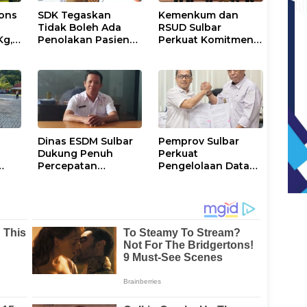
ons
SDK Tegaskan
Kemenkum dan
Tidak Boleh Ada
RSUD Sulbar
Kg,
Penolakan Pasien
Perkuat Komitmen
ran
Miskin di Fasilitas
Perlindungan
Pelayanan
Kekayaan
Kesehatan
Intelektual
Dinas ESDM Sulbar
Pemprov Sulbar
Dukung Penuh
Perkuat
Percepatan
Pengelolaan Data
i
Kelistrikan di WP
Kependudukan
Pesisir Barat Pulau
Sesuai Permendagri
Karampuang
17 Tahun 2023