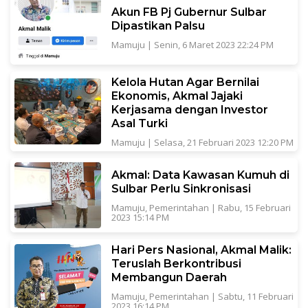
Akun FB Pj Gubernur Sulbar
Dipastikan Palsu
Mamuju
|
Senin, 6 Maret 2023 22:24 PM
Kelola Hutan Agar Bernilai
Ekonomis, Akmal Jajaki
Kerjasama dengan Investor
Asal Turki
Mamuju
|
Selasa, 21 Februari 2023 12:20 PM
Akmal: Data Kawasan Kumuh di
Sulbar Perlu Sinkronisasi
Mamuju
,
Pemerintahan
|
Rabu, 15 Februari
2023 15:14 PM
Hari Pers Nasional, Akmal Malik:
Teruslah Berkontribusi
Membangun Daerah
Mamuju
,
Pemerintahan
|
Sabtu, 11 Februari
2023 16:14 PM