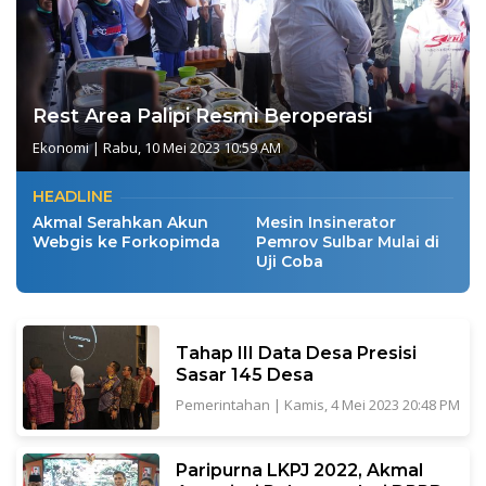
Rest Area Palipi Resmi Beroperasi
Ekonomi
|
Rabu, 10 Mei 2023 10:59 AM
HEADLINE
Akmal Serahkan Akun
Mesin Insinerator
Webgis ke Forkopimda
Pemrov Sulbar Mulai di
Uji Coba
Tahap III Data Desa Presisi
Sasar 145 Desa
Pemerintahan
|
Kamis, 4 Mei 2023 20:48 PM
Paripurna LKPJ 2022, Akmal