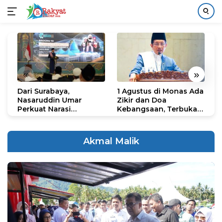
Langsung
ke
konten
«
»
Dari Surabaya,
1 Agustus di Monas Ada
H
Nasaruddin Umar
Zikir dan Doa
G
Perkuat Narasi
Kebangsaan, Terbuka
S
Persatuan dan
untuk Umum
R
Kepemimpinan Umat
R
K
Akmal Malik
N