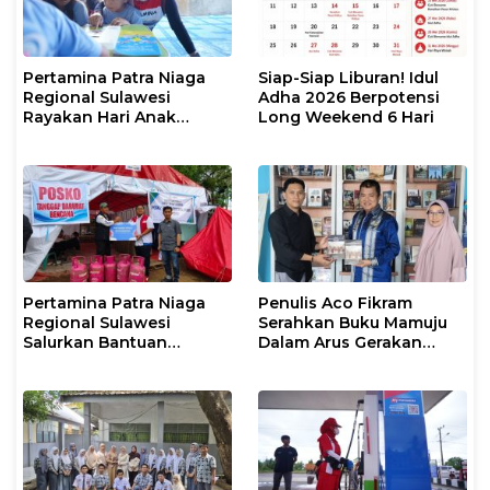
Pertamina Patra Niaga
Siap-Siap Liburan! Idul
Regional Sulawesi
Adha 2026 Berpotensi
Rayakan Hari Anak
Long Weekend 6 Hari
Nasional Melalui Rumah
Anak Pesisir, Ruang
Tumbuh Generasi
Penjaga Pesisir
Pertamina Patra Niaga
Penulis Aco Fikram
Regional Sulawesi
Serahkan Buku Mamuju
Salurkan Bantuan
Dalam Arus Gerakan
Tanggap Darurat untuk
DI/TII 1953–1965 ke
Korban Banjir di Kota
Perpusip Sulbar
Kendari