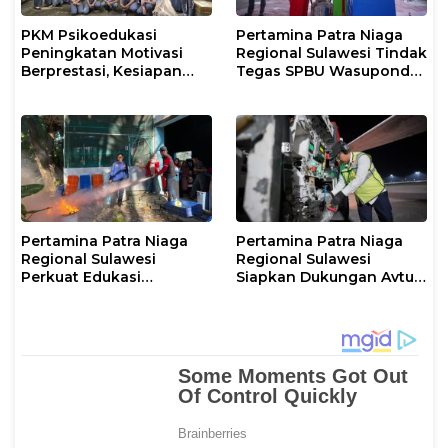
PKM Psikoedukasi
Pertamina Patra Niaga
Peningkatan Motivasi
Regional Sulawesi Tindak
Berprestasi, Kesiapan
Tegas SPBU Wasuponda,
Karier, serta Pencegahan
Hentikan Sementara
Kenakalan Remaja dan
Penyaluran Biosolar
Perilaku Bullying pada
Siswa
Pertamina Patra Niaga
Pertamina Patra Niaga
Regional Sulawesi
Regional Sulawesi
Perkuat Edukasi
Siapkan Dukungan Avtur
Keselamatan, IT
untuk Penerbangan Haji
Makassar Gelar Pelatihan
2026 Melalui AFT
Penggunaan APAR untuk
Hasanuddin
Masyarakat