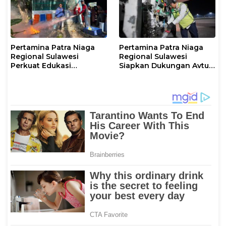
Pertamina Patra Niaga
Pertamina Patra Niaga
Regional Sulawesi
Regional Sulawesi
Perkuat Edukasi
Siapkan Dukungan Avtur
Keselamatan, IT
untuk Penerbangan Haji
Makassar Gelar Pelatihan
2026 Melalui AFT
Penggunaan APAR untuk
Hasanuddin
Masyarakat