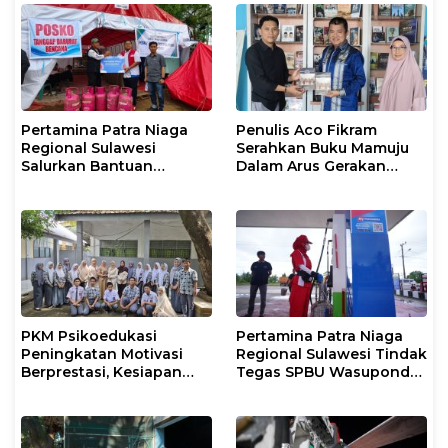
Tumbuh Generasi
Penjaga Pesisir
Pertamina Patra Niaga
Penulis Aco Fikram
Regional Sulawesi
Serahkan Buku Mamuju
Salurkan Bantuan
Dalam Arus Gerakan
Tanggap Darurat untuk
DI/TII 1953–1965 ke
Korban Banjir di Kota
Perpusip Sulbar
Kendari
PKM Psikoedukasi
Pertamina Patra Niaga
Peningkatan Motivasi
Regional Sulawesi Tindak
Berprestasi, Kesiapan
Tegas SPBU Wasuponda,
Karier, serta Pencegahan
Hentikan Sementara
Kenakalan Remaja dan
Penyaluran Biosolar
Perilaku Bullying pada
Siswa