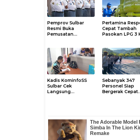
Pemprov Sulbar
Pertamina Resp
Resmi Buka
Cepat Tambah
Pemusatan
Pasokan LPG 3 
Pembinaan
Kondisi Penyalu
Paskibraka 2026
di Sulsel
Berlangsung
Kondusif
Kadis KominfoSS
Sebanyak 347
Sulbar Cek
Personel Siap
Langsung
Bergerak Cepat
Keberadaan
Antisipasi Situas
Pegawai
Kamtibmas di
Sulbar