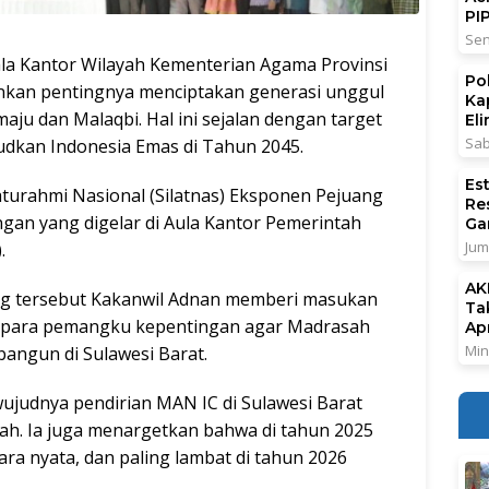
PI
Sen
a Kantor Wilayah Kementerian Agama Provinsi
Po
nkan pentingnya menciptakan generasi unggul
Ka
ju dan Malaqbi. Hal ini sejalan dengan target
El
Sab
udkan Indonesia Emas di Tahun 2045.
Es
aturahmi Nasional (Silatnas) Eksponen Pejuang
Re
gan yang digelar di Aula Kantor Pemerintah
Ga
Jum
.
AK
og tersebut Kakanwil Adnan memberi masukan
Ta
n para pemangku kepentingan agar Madrasah
Ap
Min
bangun di Sulawesi Barat.
wujudnya pendirian MAN IC di Sulawesi Barat
ah. Ia juga menargetkan bahwa di tahun 2025
a nyata, dan paling lambat di tahun 2026