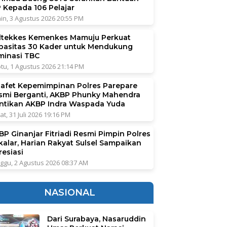
P Kepada 106 Pelajar
in, 3 Agustus 2026 20:55 PM
ltekkes Kemenkes Mamuju Perkuat
pasitas 30 Kader untuk Mendukung
iminasi TBC
tu, 1 Agustus 2026 21:14 PM
tafet Kepemimpinan Polres Parepare
smi Berganti, AKBP Phunky Mahendra
ntikan AKBP Indra Waspada Yuda
at, 31 Juli 2026 19:16 PM
BP Ginanjar Fitriadi Resmi Pimpin Polres
kalar, Harian Rakyat Sulsel Sampaikan
resiasi
ggu, 2 Agustus 2026 08:37 AM
NASIONAL
Dari Surabaya, Nasaruddin