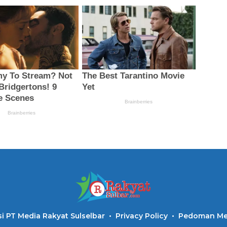
i PT Media Rakyat Sulselbar
Privacy Policy
Pedoman Med