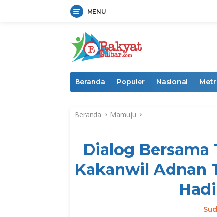
MENU
Langsung
ke
konten
Beranda
Populer
Nasional
Metr
Beranda
Mamuju
Dialog Bersama 
Kakanwil Adnan 
Hadi
Sud