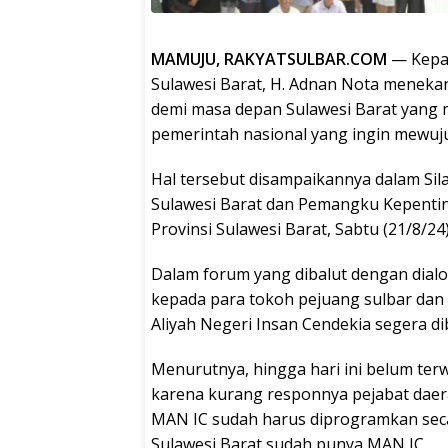
MAMUJU, RAKYATSULBAR.COM
— Kepal
Sulawesi Barat, H. Adnan Nota meneka
demi masa depan Sulawesi Barat yang ma
pemerintah nasional yang ingin mewuj
Hal tersebut disampaikannya dalam Sil
Sulawesi Barat dan Pemangku Kepentin
Provinsi Sulawesi Barat, Sabtu (21/8/24)
Dalam forum yang dibalut dengan dial
kepada para tokoh pejuang sulbar da
Aliyah Negeri Insan Cendekia segera di
Menurutnya, hingga hari ini belum ter
karena kurang responnya pejabat daer
MAN IC sudah harus diprogramkan secar
Sulawesi Barat sudah punya MAN IC.