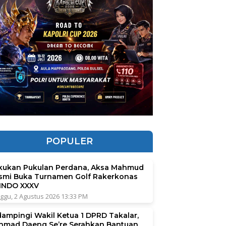
POPULER
kukan Pukulan Perdana, Aksa Mahmud
smi Buka Turnamen Golf Rakerkonas
INDO XXXV
ggu, 2 Agustus 2026 13:33 PM
dampingi Wakil Ketua 1 DPRD Takalar,
hmad Daeng Se’re Serahkan Bantuan