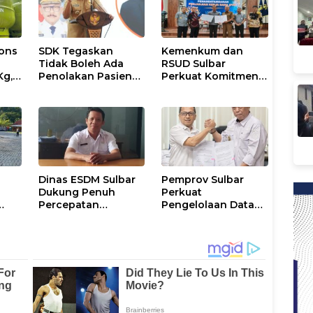
ons
SDK Tegaskan
Kemenkum dan
Tidak Boleh Ada
RSUD Sulbar
Kg,
Penolakan Pasien
Perkuat Komitmen
ran
Miskin di Fasilitas
Perlindungan
Pelayanan
Kekayaan
Kesehatan
Intelektual
Dinas ESDM Sulbar
Pemprov Sulbar
Dukung Penuh
Perkuat
Percepatan
Pengelolaan Data
i
Kelistrikan di WP
Kependudukan
Pesisir Barat Pulau
Sesuai Permendagri
Karampuang
17 Tahun 2023