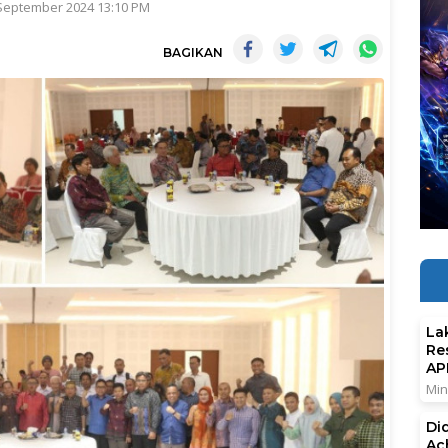
 September 2024 13:10 PM
BAGIKAN
La
Re
AP
Min
Di
Ac