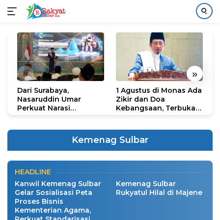
Langsung
ke
konten
«
»
Dari Surabaya,
1 Agustus di Monas Ada
H
Nasaruddin Umar
Zikir dan Doa
G
Perkuat Narasi
Kebangsaan, Terbuka
S
Persatuan dan
untuk Umum
R
Kepemimpinan Umat
R
Ucapan Hari Raya Idul Adha
K
Kemenag Sulbar
N
News
|
Selasa, 26 Mei 2026 13:54 PM
HEADLINE
Kanwil Kemenag Sulbar
Kemenag Sulbar
Gelar Sosialisasi Peta
Rukyatul Hilal di Majene
Proses Bisnis
Kementerian Agama,
Perkuat Standarisasi