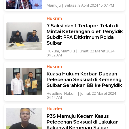
Mamuju
|
Selasa, 9 April 2024 15:07 PM
Hukrim
7 Saksi dan 1 Terlapor Telah di
Mintai Keterangan oleh Penyidik
Subdit PPA Ditkrimum Polda
Sulbar
Hukum
,
Mamuju
|
Jumat, 22 Maret 2024
04:32 AM
Hukrim
Kuasa Hukum Korban Dugaan
Pelecehan Seksual di Kemenag
Sulbar Serahkan BB ke Penyidik
Headline
,
Hukum
|
Jumat, 22 Maret 2024
04:14 AM
Hukrim
P3S Mamuju Kecam Kasus
Pelecehan Seksual di Lakukan
Kakanwil Kemenag Sulbar