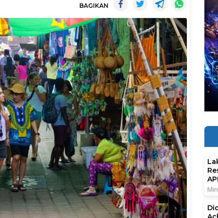
BAGIKAN
La
Re
AP
Min
Di
Ac