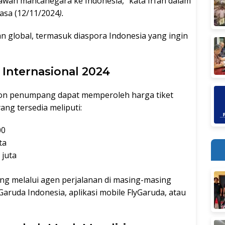
wan mancanegara ke Indonesia,” kata Irfan dalam
lasa (12/11/2024
).
n global, termasuk diaspora Indonesia yang ingin
Internasional 2024
alon penumpang dapat memperoleh harga tiket
ng tersedia meliputi:
00
ta
 juta
ung melalui agen perjalanan di masing-masing
 Garuda Indonesia, aplikasi mobile FlyGaruda, atau