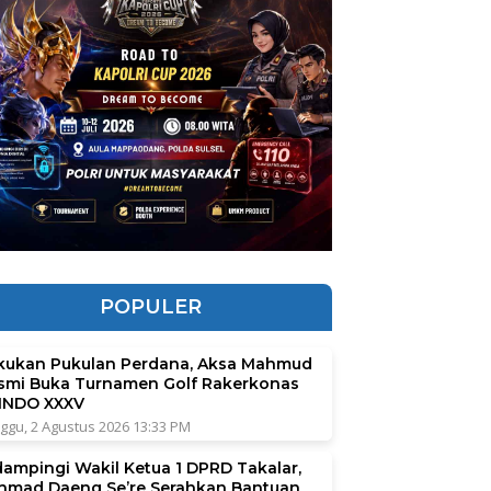
POPULER
kukan Pukulan Perdana, Aksa Mahmud
smi Buka Turnamen Golf Rakerkonas
INDO XXXV
ggu, 2 Agustus 2026 13:33 PM
dampingi Wakil Ketua 1 DPRD Takalar,
hmad Daeng Se’re Serahkan Bantuan