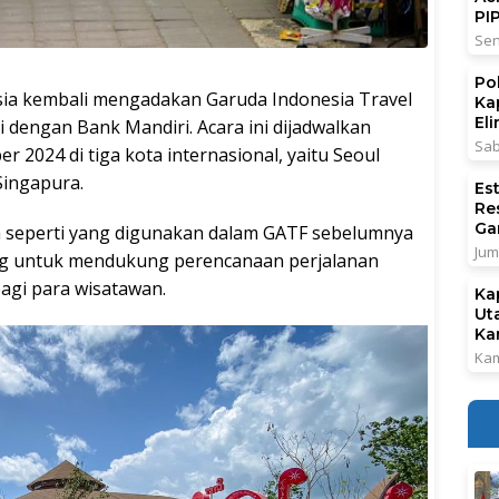
PI
Sen
Po
ia kembali mengadakan Garuda Indonesia Travel
Ka
El
i dengan Bank Mandiri. Acara ini dijadwalkan
Sab
 2024 di tiga kota internasional, yaitu Seoul
Singapura.
Es
Re
Ga
 seperti yang digunakan dalam GATF sebelumnya
Jum
ang untuk mendukung perencanaan perjalanan
agi para wisatawan.
Ka
Ut
Ka
Kam