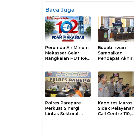
Baca Juga
Perumda Air Minum
Bupati Irwan
Makassar Gelar
Sampaikan
Rangkaian HUT Ke-
Pendapat Akhir
102, Perkuat
Ranperda
Komitmen Layani
Penyertaan Mod
Masyarakat
Perumdam
Waemami
Polres Parepare
Kapolres Maros
Perkuat Sinergi
Sidak Pelayana
Lintas Sektoral,
Call Centre 110,
Antisipasi
Pastikan Pelay
Kekeringan dan
Sigap Dan Huma
Karhutla