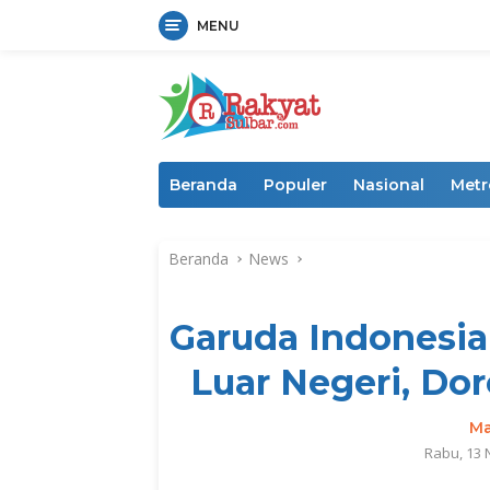
MENU
Langsung
ke
konten
Beranda
Populer
Nasional
Metr
Beranda
News
Garuda Indonesia 
Luar Negeri, Do
Ma
Rabu, 13