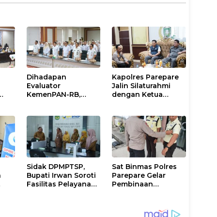
Dihadapan
Kapolres Parepare
Evaluator
Jalin Silaturahmi
KemenPAN-RB,
dengan Ketua
Pemkab Lutim
DPRD, Perkuat
al
Paparkan SAKIP dan
Sinergi Jaga
Capaian Kinerja
Kamtibmas
Sidak DPMPTSP,
Sat Binmas Polres
n
Bupati Irwan Soroti
Parepare Gelar
Fasilitas Pelayanan
Pembinaan
anan
Hingga Ancam
Keamanan
nis
Sanksi Pelaku
Swakarsa di PT
Usaha
Telkom