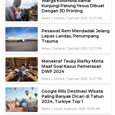
Warga Kolombia Ramai
Kunjungi Patung Yesus Dibuat
Dengan 3D Printing
News
|
Selasa, 7 Januari 2025 12:27 PM
Pesawat Rem Mendadak Jelang
Lepas Landas, Penumpang
Trauma
News
|
Selasa, 7 Januari 2025 12:27 PM
Menekraf Teuky Riefky Minta
Maaf Soal Kasus Pemerasan
DWP 2024
News
|
Selasa, 7 Januari 2025 12:27 PM
Google Rilis Destinasi Wisata
Paling Banyak Dicari di Tahun
2024, Turkiye Top 1
News
|
Senin, 6 Januari 2025 10:43 AM