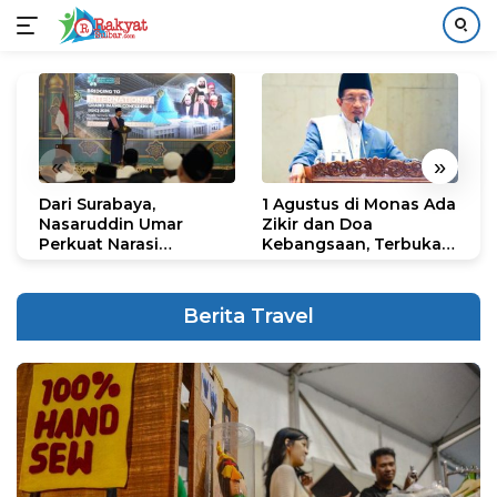
Langsung
ke
konten
«
»
Dari Surabaya,
1 Agustus di Monas Ada
H
Nasaruddin Umar
Zikir dan Doa
G
Perkuat Narasi
Kebangsaan, Terbuka
S
Persatuan dan
untuk Umum
R
Kepemimpinan Umat
R
K
Berita Travel
N