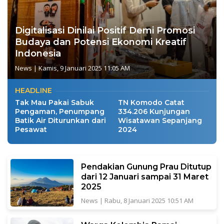
Digitalisasi Dinilai Positif Demi Promosi
Budaya dan Potensi Ekonomi Kreatif
Indonesia
News
|
Kamis, 9 Januari 2025 11:05 AM
HEADLINE
Tak Mau Pakai Sabuk
TN Komodo Catat
Pengaman, Penumpang
334.206 Kunjungan
Batik Air Diturunkan dari
Wisatawan Sepanjang
Pesawat
2024
Pendakian Gunung Prau Ditutup
dari 12 Januari sampai 31 Maret
2025
News
|
Rabu, 8 Januari 2025 10:51 AM