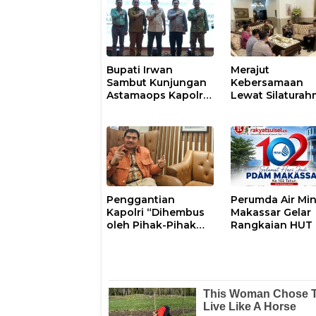
Bupati Irwan
Merajut
Sambut Kunjungan
Kebersamaan
Astamaops Kapolri
Lewat Silaturah
dan Pangdam
Kapolresta Gow
XIV/Hasanuddin di
Perkuat Sinergi
Luwu Timur
dengan Tokoh
Masyarakat
Penggantian
Perumda Air Mi
Kapolri “Dihembus
Makassar Gelar
oleh Pihak-Pihak
Rangkaian HUT 
Terganggu
102, Perkuat
Kenyamanannya”
Komitmen Laya
Masyarakat