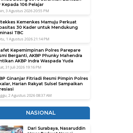
P Kepada 106 Pelajar
in, 3 Agustus 2026 20:55 PM
ltekkes Kemenkes Mamuju Perkuat
pasitas 30 Kader untuk Mendukung
iminasi TBC
tu, 1 Agustus 2026 21:14 PM
tafet Kepemimpinan Polres Parepare
smi Berganti, AKBP Phunky Mahendra
ntikan AKBP Indra Waspada Yuda
at, 31 Juli 2026 19:16 PM
BP Ginanjar Fitriadi Resmi Pimpin Polres
kalar, Harian Rakyat Sulsel Sampaikan
resiasi
ggu, 2 Agustus 2026 08:37 AM
NASIONAL
Dari Surabaya, Nasaruddin