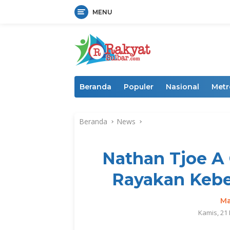
MENU
Langsung
ke
konten
Beranda
Populer
Nasional
Metr
Beranda
News
Nathan Tjoe A
Rayakan Kebe
Ma
Kamis, 21