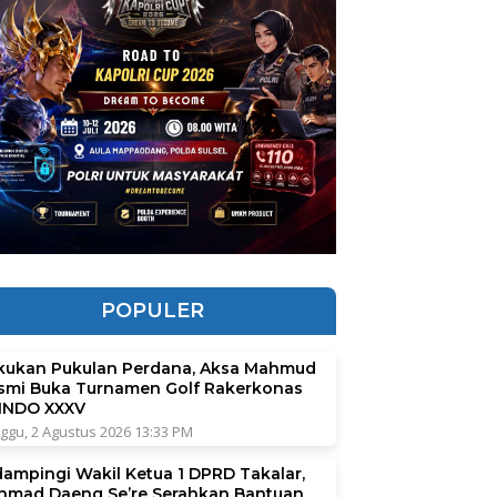
POPULER
kukan Pukulan Perdana, Aksa Mahmud
smi Buka Turnamen Golf Rakerkonas
INDO XXXV
ggu, 2 Agustus 2026 13:33 PM
dampingi Wakil Ketua 1 DPRD Takalar,
hmad Daeng Se’re Serahkan Bantuan