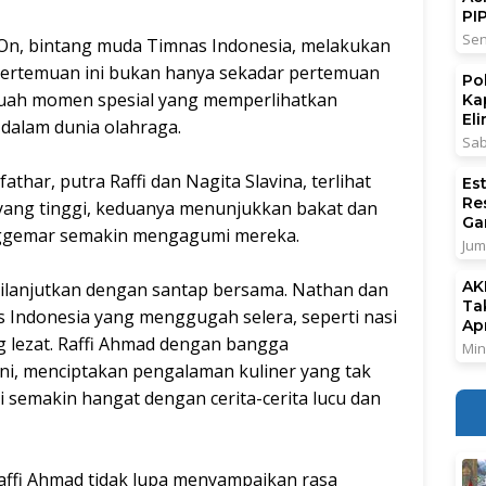
PI
Sen
On, bintang muda Timnas Indonesia, melakukan
 Pertemuan ini bukan hanya sekadar pertemuan
Po
sebuah momen spesial yang memperlihatkan
Ka
El
dalam dunia olahraga.
Sab
thar, putra Raffi dan Nagita Slavina, terlihat
Es
Re
yang tinggi, keduanya menunjukkan bakat dan
Ga
ggemar semakin mengagumi mereka.
Jum
AK
 dilanjutkan dengan santap bersama. Nathan dan
Ta
 Indonesia yang menggugah selera, seperti nasi
Ap
g lezat. Raffi Ahmad dengan bangga
Min
ni, menciptakan pengalaman kuliner yang tak
 semakin hangat dengan cerita-cerita lucu dan
ffi Ahmad tidak lupa menyampaikan rasa