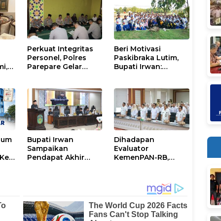
Perkuat Integritas
Beri Motivasi
Personel, Polres
Paskibraka Lutim,
mi,
Parepare Gelar
Bupati Irwan:
a
Pembinaan Rohani
Tanggal 17 Agustus
dan Mental
Kalian Jadi
Perhatian
num
Bupati Irwan
Dihadapan
Sampaikan
Evaluator
Ke-
Pendapat Akhir
KemenPAN-RB,
Ranperda
Pemkab Lutim
ni
Penyertaan Modal
Paparkan SAKIP dan
Perumdam
Capaian Kinerja
Waemami