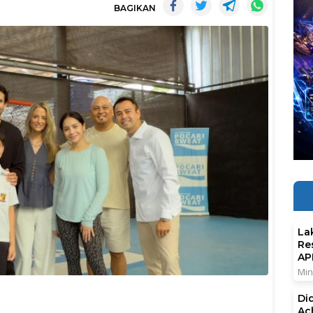
BAGIKAN
La
Re
AP
Min
Di
Ac