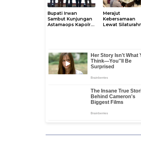
Bupati Irwan
Merajut
Sambut Kunjungan
Kebersamaan
Astamaops Kapolri
Lewat Silaturah
dan Pangdam
Kapolresta Gow
XIV/Hasanuddin di
Perkuat Sinergi
Luwu Timur
dengan Tokoh
Masyarakat