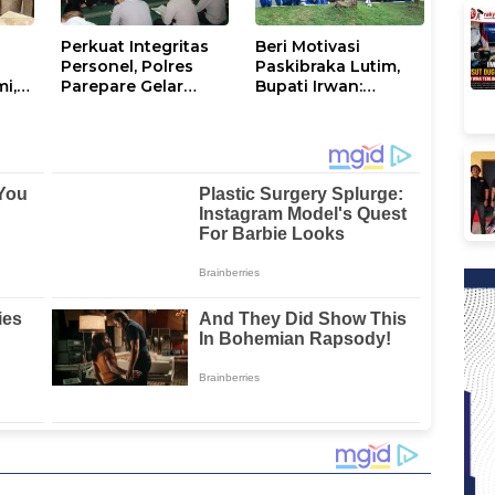
Perkuat Integritas
Beri Motivasi
Personel, Polres
Paskibraka Lutim,
mi,
Parepare Gelar
Bupati Irwan:
a
Pembinaan Rohani
Tanggal 17 Agustus
dan Mental
Kalian Jadi
Perhatian