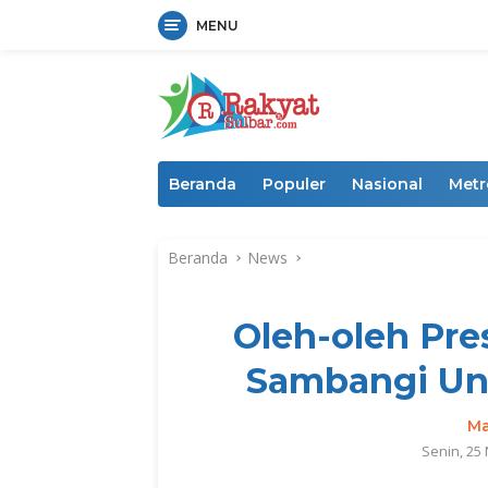
MENU
Langsung
ke
konten
Beranda
Populer
Nasional
Metr
Beranda
News
Oleh-oleh Pre
Sambangi Uni
Ma
Senin, 25