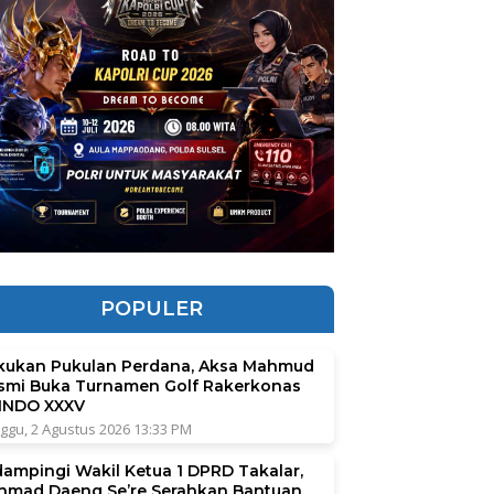
POPULER
kukan Pukulan Perdana, Aksa Mahmud
smi Buka Turnamen Golf Rakerkonas
INDO XXXV
ggu, 2 Agustus 2026 13:33 PM
dampingi Wakil Ketua 1 DPRD Takalar,
hmad Daeng Se’re Serahkan Bantuan