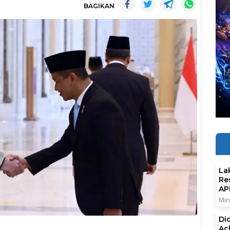
BAGIKAN
La
Re
AP
Min
Di
Ac