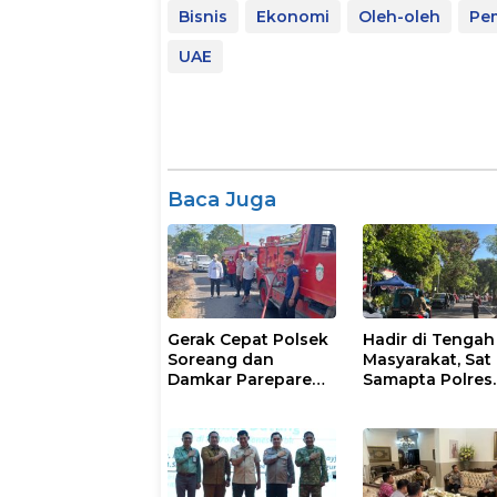
Bisnis
Ekonomi
Oleh-oleh
Pe
UAE
Baca Juga
Gerak Cepat Polsek
Hadir di Tengah
Soreang dan
Masyarakat, Sat
Damkar Parepare
Samapta Polres
Atasi Kebakaran
Parepare
Lahan
Gencarkan Patro
Pagi