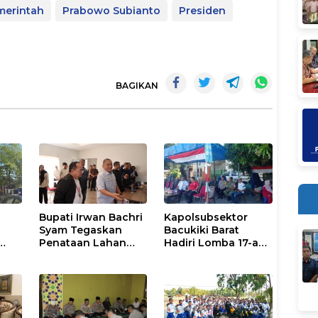
merintah
Prabowo Subianto
Presiden
BAGIKAN
Bupati Irwan Bachri
Kapolsubsektor
Syam Tegaskan
Bacukiki Barat
Penataan Lahan
Hadiri Lomba 17-an
Laoli Bukan Konflik
di Galung Maloang,
li
Agraria
Ajak Warga Jaga
Kamtibmas