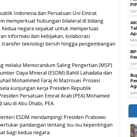
PI
Sen
ublik Indonesia dan Persatuan Uni Emirat
m memperkuat hubungan bilateral di bidang
AK
l. Kedua negara sepakat untuk memperluas
Ta
Ap
an informasi dan kebijakan, kolaborasi
Min
 transfer teknologi bersih hingga pengembangan
BPS
Pe
Sen
ng melalui Memorandum Saling Pengertian (MSP)
Sumber Daya Mineral (ESDM) Bahlil Lahadalia dan
Bu
Suhail Mohammed Faraj Al Mazrouei. Prosesi
Pe
Ag
sela kunjungan kerja Presiden Republik
Jum
Presiden Persatuan Emirat Arab (PEA) Mohamed
 lalu di Abu Dhabi, PEA.
Menteri ESDM mendampingi Presiden Prabowo
bertukar pandangan tentang isu-isu kepentingan
t bagi kedua negara.