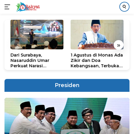
Langsung
ke
konten
«
»
Dari Surabaya,
1 Agustus di Monas Ada
H
Nasaruddin Umar
Zikir dan Doa
G
Perkuat Narasi
Kebangsaan, Terbuka
S
Persatuan dan
untuk Umum
R
Kepemimpinan Umat
R
K
Presiden
N