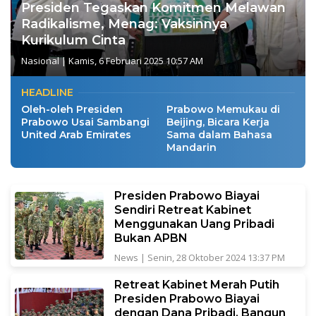
Presiden Tegaskan Komitmen Melawan
Radikalisme, Menag: Vaksinnya
Kurikulum Cinta
Nasional
|
Kamis, 6 Februari 2025 10:57 AM
HEADLINE
Oleh-oleh Presiden
Prabowo Memukau di
Prabowo Usai Sambangi
Beijing, Bicara Kerja
United Arab Emirates
Sama dalam Bahasa
Mandarin
Presiden Prabowo Biayai
Sendiri Retreat Kabinet
Menggunakan Uang Pribadi
Bukan APBN
News
|
Senin, 28 Oktober 2024 13:37 PM
Retreat Kabinet Merah Putih
Presiden Prabowo Biayai
dengan Dana Pribadi, Bangun