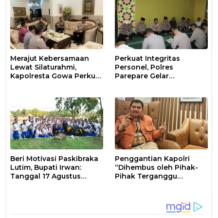
Merajut Kebersamaan
Perkuat Integritas
Lewat Silaturahmi,
Personel, Polres
Kapolresta Gowa Perkuat
Parepare Gelar
Sinergi dengan Tokoh
Pembinaan Rohani dan
Masyarakat
Mental
Beri Motivasi Paskibraka
Penggantian Kapolri
Lutim, Bupati Irwan:
“Dihembus oleh Pihak-
Tanggal 17 Agustus
Pihak Terganggu
Kalian Jadi Perhatian
Kenyamanannya”