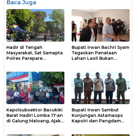
Baca Juga
Hadir di Tengah
Bupati Irwan Bachri Syam
Masyarakat, Sat Samapta
Tegaskan Penataan
Polres Parepare
Lahan Laoli Bukan
Gencarkan Patroli Pagi
Konflik Agraria
Kapolsubsektor Bacukiki
Bupati Irwan Sambut
Barat Hadiri Lomba 17-an
Kunjungan Astamaops
di Galung Maloang, Ajak
Kapolri dan Pangdam
Warga Jaga Kamtibmas
XIV/Hasanuddin di Luwu
Timur