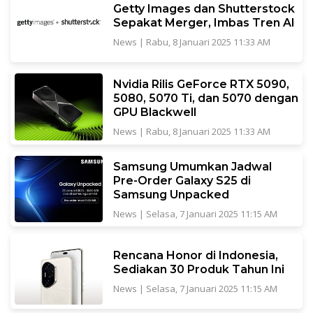
Getty Images dan Shutterstock
Sepakat Merger, Imbas Tren AI
News
|
Rabu, 8 Januari 2025 11:33 AM
Nvidia Rilis GeForce RTX 5090,
5080, 5070 Ti, dan 5070 dengan
GPU Blackwell
News
|
Rabu, 8 Januari 2025 11:33 AM
Samsung Umumkan Jadwal
Pre-Order Galaxy S25 di
Samsung Unpacked
News
|
Selasa, 7 Januari 2025 11:15 AM
Rencana Honor di Indonesia,
Sediakan 30 Produk Tahun Ini
News
|
Selasa, 7 Januari 2025 11:15 AM