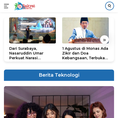
Langsung
ke
konten
«
»
Dari Surabaya,
1 Agustus di Monas Ada
H
Nasaruddin Umar
Zikir dan Doa
G
Perkuat Narasi
Kebangsaan, Terbuka
S
Persatuan dan
untuk Umum
R
Kepemimpinan Umat
R
K
Berita Teknologi
N