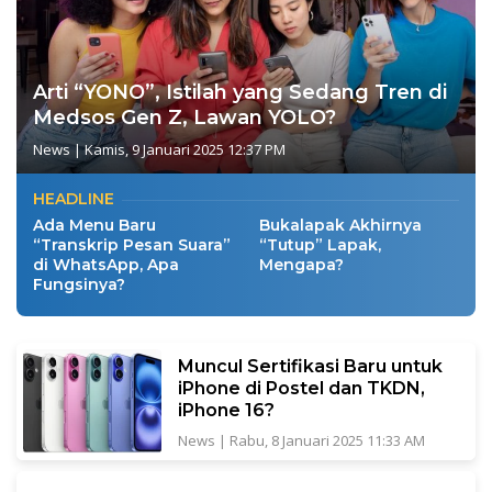
Arti “YONO”, Istilah yang Sedang Tren di
Medsos Gen Z, Lawan YOLO?
News
|
Kamis, 9 Januari 2025 12:37 PM
HEADLINE
Ada Menu Baru
Bukalapak Akhirnya
“Transkrip Pesan Suara”
“Tutup” Lapak,
di WhatsApp, Apa
Mengapa?
Fungsinya?
Muncul Sertifikasi Baru untuk
iPhone di Postel dan TKDN,
iPhone 16?
News
|
Rabu, 8 Januari 2025 11:33 AM