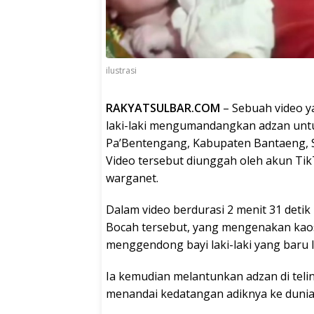
ilustrasi
RAKYATSULBAR.COM
– Sebuah video 
laki-laki mengumandangkan adzan untuk
Pa’Bentengang, Kabupaten Bantaeng, Sul
Video tersebut diunggah oleh akun Tik
warganet.
Dalam video berdurasi 2 menit 31 deti
Bocah tersebut, yang mengenakan kaos m
menggendong bayi laki-laki yang baru l
Ia kemudian melantunkan adzan di teling
menandai kedatangan adiknya ke dunia