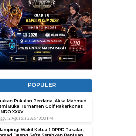
POPULER
kukan Pukulan Perdana, Aksa Mahmud
smi Buka Turnamen Golf Rakerkonas
INDO XXXV
ggu, 2 Agustus 2026 13:33 PM
dampingi Wakil Ketua 1 DPRD Takalar,
hmad Daeng Se’re Serahkan Bantuan