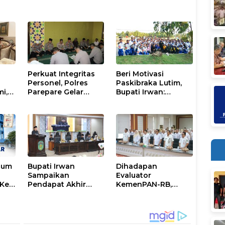
Perkuat Integritas
Beri Motivasi
Personel, Polres
Paskibraka Lutim,
mi,
Parepare Gelar
Bupati Irwan:
a
Pembinaan Rohani
Tanggal 17 Agustus
dan Mental
Kalian Jadi
Perhatian
num
Bupati Irwan
Dihadapan
Sampaikan
Evaluator
Ke-
Pendapat Akhir
KemenPAN-RB,
Ranperda
Pemkab Lutim
ni
Penyertaan Modal
Paparkan SAKIP dan
Perumdam
Capaian Kinerja
Waemami