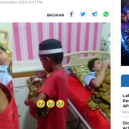
 Desember 2024 13:31 PM
BAGIKAN
La
Re
AP
Min
Di
Ac