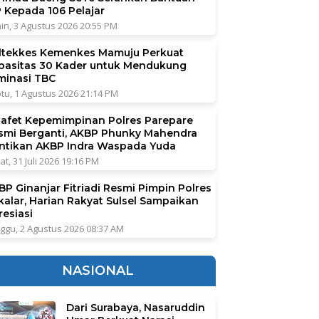
P Kepada 106 Pelajar
in, 3 Agustus 2026 20:55 PM
ltekkes Kemenkes Mamuju Perkuat
pasitas 30 Kader untuk Mendukung
iminasi TBC
tu, 1 Agustus 2026 21:14 PM
tafet Kepemimpinan Polres Parepare
smi Berganti, AKBP Phunky Mahendra
ntikan AKBP Indra Waspada Yuda
at, 31 Juli 2026 19:16 PM
BP Ginanjar Fitriadi Resmi Pimpin Polres
kalar, Harian Rakyat Sulsel Sampaikan
resiasi
ggu, 2 Agustus 2026 08:37 AM
NASIONAL
Dari Surabaya, Nasaruddin