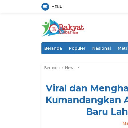
MENU
Langsung
ke
konten
Beranda
Populer
Nasional
Metr
Beranda
News
Viral dan Mengha
Kumandangkan A
Baru Lah
Ma