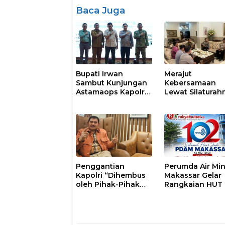
Baca Juga
Bupati Irwan
Merajut
Sambut Kunjungan
Kebersamaan
Astamaops Kapolri
Lewat Silaturah
dan Pangdam
Kapolresta Gow
XIV/Hasanuddin di
Perkuat Sinergi
Luwu Timur
dengan Tokoh
Masyarakat
Penggantian
Perumda Air Mi
Kapolri “Dihembus
Makassar Gelar
oleh Pihak-Pihak
Rangkaian HUT 
Terganggu
102, Perkuat
Kenyamanannya”
Komitmen Laya
Masyarakat