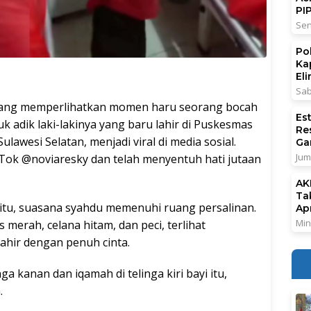
PI
Sen
Po
Ka
El
Sab
yang memperlihatkan momen haru seorang bocah
Es
 adik laki-lakinya yang baru lahir di Puskesmas
Re
awesi Selatan, menjadi viral di media sosial.
Ga
Jum
Tok @noviaresky dan telah menyentuh hati jutaan
AK
Ta
k itu, suasana syahdu memenuhi ruang persalinan.
Ap
Min
erah, celana hitam, dan peci, terlihat
ahir dengan penuh cinta.
a kanan dan iqamah di telinga kiri bayi itu,
.