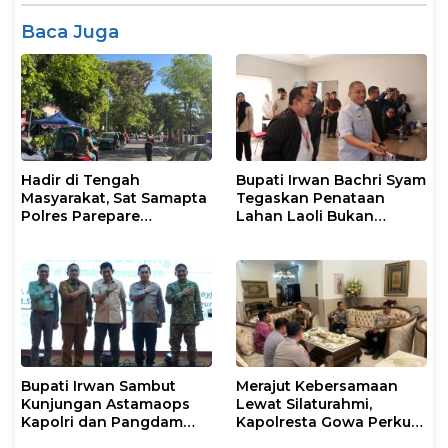
Baca Juga
Hadir di Tengah
Bupati Irwan Bachri Syam
Masyarakat, Sat Samapta
Tegaskan Penataan
Polres Parepare
Lahan Laoli Bukan
Gencarkan Patroli Pagi
Konflik Agraria
Bupati Irwan Sambut
Merajut Kebersamaan
Kunjungan Astamaops
Lewat Silaturahmi,
Kapolri dan Pangdam
Kapolresta Gowa Perkuat
XIV/Hasanuddin di Luwu
Sinergi dengan Tokoh