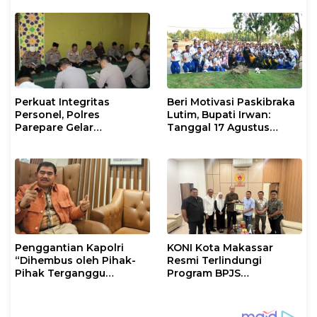
Timur
Masyarakat
Perkuat Integritas
Beri Motivasi Paskibraka
Personel, Polres
Lutim, Bupati Irwan:
Parepare Gelar
Tanggal 17 Agustus
Pembinaan Rohani dan
Kalian Jadi Perhatian
Mental
Penggantian Kapolri
KONI Kota Makassar
“Dihembus oleh Pihak-
Resmi Terlindungi
Pihak Terganggu
Program BPJS
Kenyamanannya”
Ketenagakerjaan