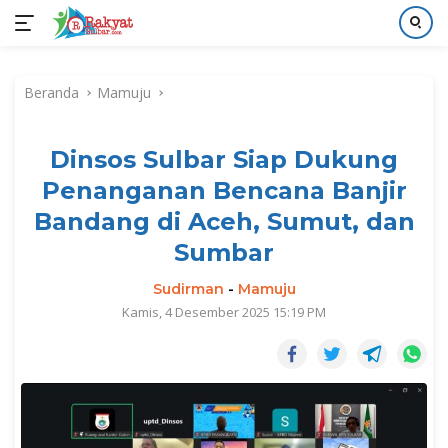
Langsung
ke
Beranda
Mamuju
konten
Dinsos Sulbar Siap Dukung
Penanganan Bencana Banjir
Bandang di Aceh, Sumut, dan
Sumbar
Sudirman
-
Mamuju
Kamis, 4 Desember 2025 15:19 PM