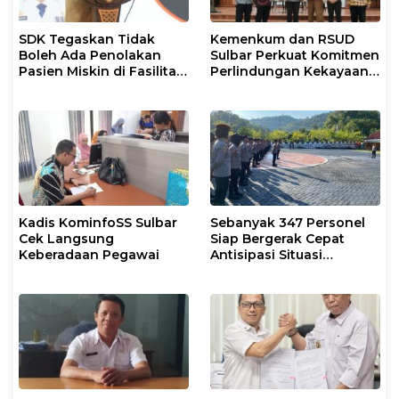
SDK Tegaskan Tidak
Kemenkum dan RSUD
Boleh Ada Penolakan
Sulbar Perkuat Komitmen
Pasien Miskin di Fasilitas
Perlindungan Kekayaan
Pelayanan Kesehatan
Intelektual
Kadis KominfoSS Sulbar
Sebanyak 347 Personel
Cek Langsung
Siap Bergerak Cepat
Keberadaan Pegawai
Antisipasi Situasi
Kamtibmas di Sulbar