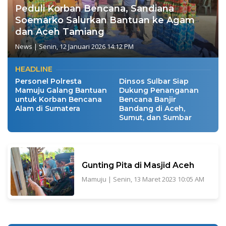
Peduli Korban Bencana, Sandiana
Soemarko Salurkan Bantuan ke Agam
dan Aceh Tamiang
News
|
Senin, 12 Januari 2026 14:12 PM
HEADLINE
Personel Polresta
Dinsos Sulbar Siap
Mamuju Galang Bantuan
Dukung Penanganan
untuk Korban Bencana
Bencana Banjir
Alam di Sumatera
Bandang di Aceh,
Sumut, dan Sumbar
Gunting Pita di Masjid Aceh
Mamuju
|
Senin, 13 Maret 2023 10:05 AM