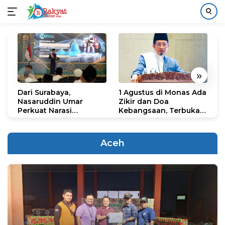
Langsung
ke
konten
«
»
Dari Surabaya,
1 Agustus di Monas Ada
H
Nasaruddin Umar
Zikir dan Doa
G
Perkuat Narasi
Kebangsaan, Terbuka
S
Persatuan dan
untuk Umum
R
Kepemimpinan Umat
R
K
Aceh
N