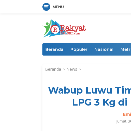
MENU
Langsung
ke
konten
Beranda
Populer
Nasional
Metr
Beranda
News
Wabup Luwu Timu
LPG 3 Kg d
Emi
Jumat, 3