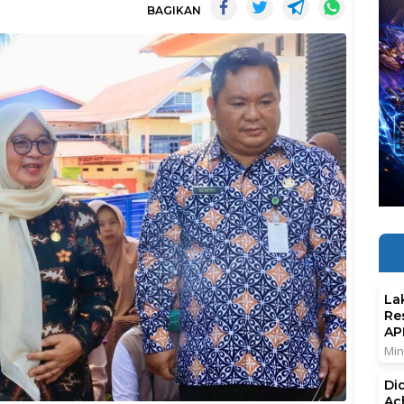
BAGIKAN
La
Re
AP
Min
Di
Ac