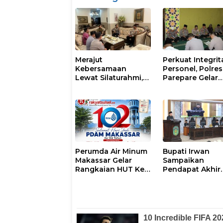
Merajut
Perkuat Integrit
Kebersamaan
Personel, Polres
Lewat Silaturahmi,
Parepare Gelar
Kapolresta Gowa
Pembinaan Roh
Perkuat Sinergi
dan Mental
dengan Tokoh
Masyarakat
Perumda Air Minum
Bupati Irwan
Makassar Gelar
Sampaikan
Rangkaian HUT Ke-
Pendapat Akhir
102, Perkuat
Ranperda
Komitmen Layani
Penyertaan Mod
Masyarakat
Perumdam
Waemami