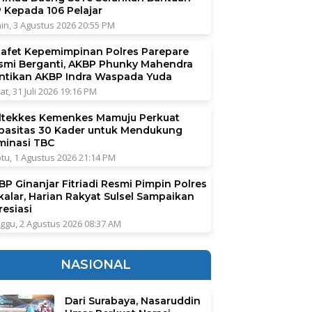
P Kepada 106 Pelajar
in, 3 Agustus 2026 20:55 PM
tafet Kepemimpinan Polres Parepare
smi Berganti, AKBP Phunky Mahendra
ntikan AKBP Indra Waspada Yuda
at, 31 Juli 2026 19:16 PM
ltekkes Kemenkes Mamuju Perkuat
pasitas 30 Kader untuk Mendukung
iminasi TBC
tu, 1 Agustus 2026 21:14 PM
BP Ginanjar Fitriadi Resmi Pimpin Polres
kalar, Harian Rakyat Sulsel Sampaikan
resiasi
ggu, 2 Agustus 2026 08:37 AM
NASIONAL
Dari Surabaya, Nasaruddin