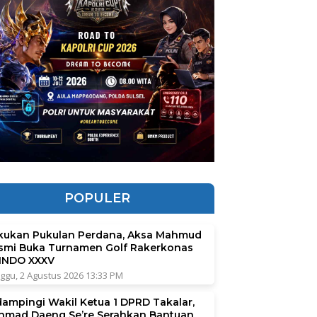
POPULER
kukan Pukulan Perdana, Aksa Mahmud
smi Buka Turnamen Golf Rakerkonas
INDO XXXV
ggu, 2 Agustus 2026 13:33 PM
dampingi Wakil Ketua 1 DPRD Takalar,
hmad Daeng Se’re Serahkan Bantuan