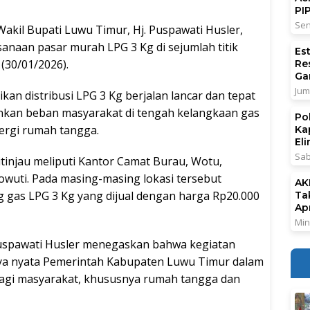
PI
Sen
l Bupati Luwu Timur, Hj. Puspawati Husler,
naan pasar murah LPG 3 Kg di sejumlah titik
Es
(30/01/2026).
Re
Ga
Jum
kan distribusi LPG 3 Kg berjalan lancar dan tepat
nkan beban masyarakat di tengah kelangkaan gas
Po
ergi rumah tangga.
Ka
El
Sab
itinjau meliputi Kantor Camat Burau, Wotu,
wuti. Pada masing-masing lokasi tersebut
AK
g gas LPG 3 Kg yang dijual dengan harga Rp20.000
Ta
Ap
Min
uspawati Husler menegaskan bahwa kegiatan
a nyata Pemerintah Kabupaten Luwu Timur dalam
bagi masyarakat, khususnya rumah tangga dan