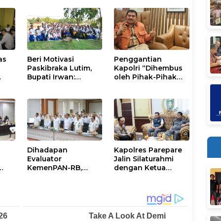
as
Beri Motivasi
Penggantian
Paskibraka Lutim,
Kapolri “Dihembus
Bupati Irwan:
oleh Pihak-Pihak
ani
Tanggal 17 Agustus
Terganggu
Kalian Jadi
Kenyamanannya”
Perhatian
Dihadapan
Kapolres Parepare
Evaluator
Jalin Silaturahmi
KemenPAN-RB,
dengan Ketua
Pemkab Lutim
DPRD, Perkuat
al
Paparkan SAKIP dan
Sinergi Jaga
Capaian Kinerja
Kamtibmas