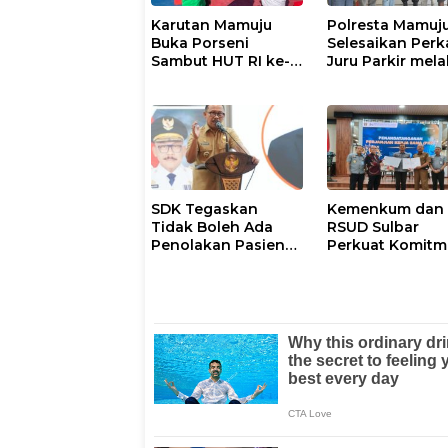
Karutan Mamuju
Polresta Mamuj
Buka Porseni
Selesaikan Perk
Sambut HUT RI ke-
Juru Parkir mela
81
Restorative Just
SDK Tegaskan
Kemenkum dan
Tidak Boleh Ada
RSUD Sulbar
Penolakan Pasien
Perkuat Komit
Miskin di Fasilitas
Perlindungan
Pelayanan
Kekayaan
Kesehatan
Intelektual