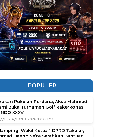
POPULER
kukan Pukulan Perdana, Aksa Mahmud
smi Buka Turnamen Golf Rakerkonas
INDO XXXV
ggu, 2 Agustus 2026 13:33 PM
dampingi Wakil Ketua 1 DPRD Takalar,
hmad Daeng Se’re Serahkan Bantuan