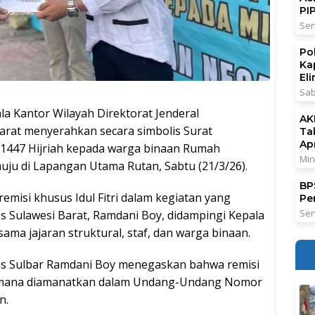
PI
Sen
Po
Ka
El
Sab
a Kantor Wilayah Direktorat Jenderal
AK
arat menyerahkan secara simbolis Surat
Ta
Ap
ri 1447 Hijriah kepada warga binaan Rumah
Min
ju di Lapangan Utama Rutan, Sabtu (21/3/26).
BPS
misi khusus Idul Fitri dalam kegiatan yang
Pe
Sen
as Sulawesi Barat, Ramdani Boy, didampingi Kepala
ama jajaran struktural, staf, dan warga binaan.
as Sulbar Ramdani Boy menegaskan bahwa remisi
imana diamanatkan dalam Undang-Undang Nomor
n.