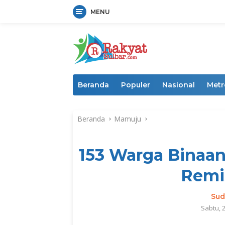
MENU
Langsung
ke
konten
Beranda
Populer
Nasional
Metr
Beranda
Mamuju
153 Warga Binaa
Remis
Sud
Sabtu, 