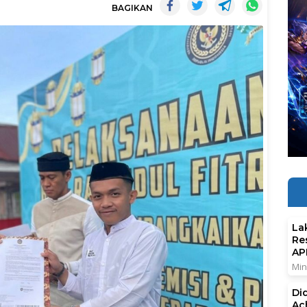
BAGIKAN
La
Re
AP
Min
Di
Ac