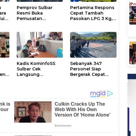
u
Pemprov Sulbar
Pertamina Respons
ara
Resmi Buka
Cepat Tambah
lui
Pemusatan
Pasokan LPG 3 Kg,
ice
Pembinaan
Kondisi Penyaluran
Paskibraka 2026
di Sulsel
Berlangsung
Kondusif
Kadis KominfoSS
Sebanyak 347
Sulbar Cek
Personel Siap
men
Langsung
Bergerak Cepat
Keberadaan
Antisipasi Situasi
Pegawai
Kamtibmas di
Sulbar