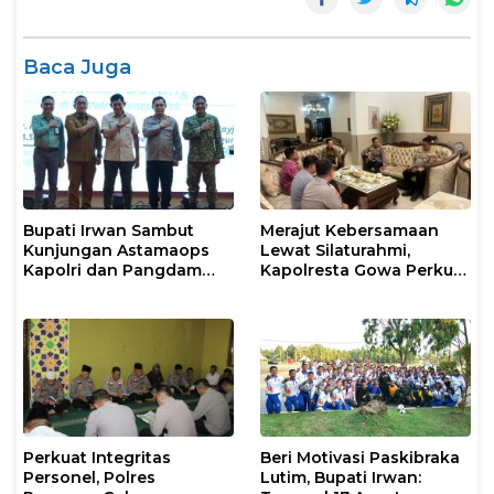
Baca Juga
Bupati Irwan Sambut
Merajut Kebersamaan
Kunjungan Astamaops
Lewat Silaturahmi,
Kapolri dan Pangdam
Kapolresta Gowa Perkuat
XIV/Hasanuddin di Luwu
Sinergi dengan Tokoh
Timur
Masyarakat
Perkuat Integritas
Beri Motivasi Paskibraka
Personel, Polres
Lutim, Bupati Irwan: