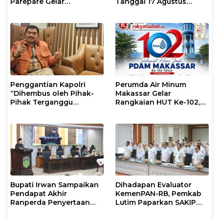
Parepare Gelar
Tanggal 17 Agustus
Pembinaan Rohani dan
Kalian Jadi Perhatian
Mental
Penggantian Kapolri
Perumda Air Minum
“Dihembus oleh Pihak-
Makassar Gelar
Pihak Terganggu
Rangkaian HUT Ke-102,
Kenyamanannya”
Perkuat Komitmen
Layani Masyarakat
Bupati Irwan Sampaikan
Dihadapan Evaluator
Pendapat Akhir
KemenPAN-RB, Pemkab
Ranperda Penyertaan
Lutim Paparkan SAKIP
Modal Perumdam
dan Capaian Kinerja