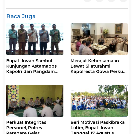
Baca Juga
Bupati Irwan Sambut
Merajut Kebersamaan
Kunjungan Astamaops
Lewat Silaturahmi,
Kapolri dan Pangdam
Kapolresta Gowa Perkuat
XIV/Hasanuddin di Luwu
Sinergi dengan Tokoh
Timur
Masyarakat
Perkuat Integritas
Beri Motivasi Paskibraka
Personel, Polres
Lutim, Bupati Irwan:
Parepare Gelar
Tanggal 17 Agustus