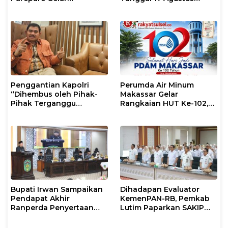
Pembinaan Rohani dan
Kalian Jadi Perhatian
Mental
Penggantian Kapolri
Perumda Air Minum
“Dihembus oleh Pihak-
Makassar Gelar
Pihak Terganggu
Rangkaian HUT Ke-102,
Kenyamanannya”
Perkuat Komitmen
Layani Masyarakat
Bupati Irwan Sampaikan
Dihadapan Evaluator
Pendapat Akhir
KemenPAN-RB, Pemkab
Ranperda Penyertaan
Lutim Paparkan SAKIP
Modal Perumdam
dan Capaian Kinerja
Waemami