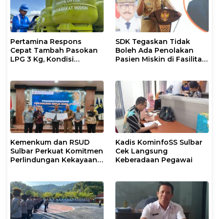
Pertamina Respons
SDK Tegaskan Tidak
Cepat Tambah Pasokan
Boleh Ada Penolakan
LPG 3 Kg, Kondisi
Pasien Miskin di Fasilitas
Penyaluran di Sulsel
Pelayanan Kesehatan
Berlangsung Kondusif
Kemenkum dan RSUD
Kadis KominfoSS Sulbar
Sulbar Perkuat Komitmen
Cek Langsung
Perlindungan Kekayaan
Keberadaan Pegawai
Intelektual