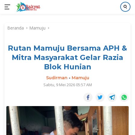
Langsung
ke
Beranda
Mamuju
konten
Rutan Mamuju Bersama APH &
Mitra Masyarakat Gelar Razia
Blok Hunian
Sudirman
-
Mamuju
Sabtu, 9 Mei 2026 05:57 AM