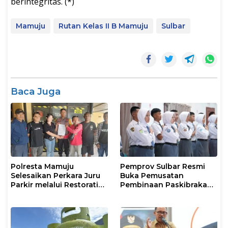
berintegritas. (*)
Mamuju
Rutan Kelas II B Mamuju
Sulbar
Baca Juga
Polresta Mamuju
Pemprov Sulbar Resmi
Selesaikan Perkara Juru
Buka Pemusatan
Parkir melalui Restorative
Pembinaan Paskibraka
Justice
2026