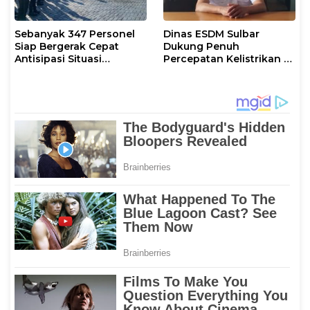
Sebanyak 347 Personel
Dinas ESDM Sulbar
Siap Bergerak Cepat
Dukung Penuh
Antisipasi Situasi
Percepatan Kelistrikan di
Kamtibmas di Sulbar
WP Pesisir Barat Pulau
Karampuang