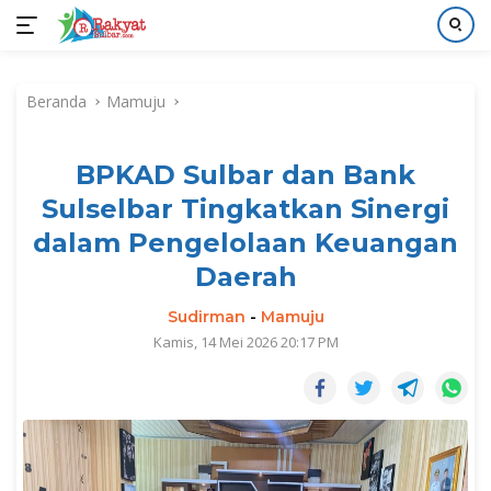
Langsung
ke
Beranda
Mamuju
konten
BPKAD Sulbar dan Bank
Sulselbar Tingkatkan Sinergi
dalam Pengelolaan Keuangan
Daerah
Sudirman
-
Mamuju
Kamis, 14 Mei 2026 20:17 PM