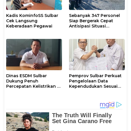
Kadis KominfoSS Sulbar
Sebanyak 347 Personel
Cek Langsung
Siap Bergerak Cepat
Keberadaan Pegawai
Antisipasi Situasi
Kamtibmas di Sulbar
Dinas ESDM Sulbar
Pemprov Sulbar Perkuat
Dukung Penuh
Pengelolaan Data
Percepatan Kelistrikan di
Kependudukan Sesuai
WP Pesisir Barat Pulau
Permendagri 17 Tahun
Karampuang
2023