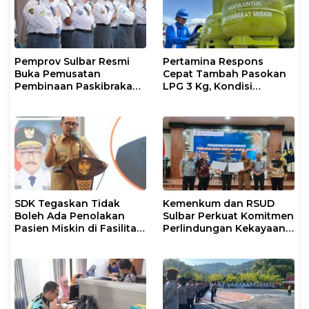
Pemprov Sulbar Resmi
Pertamina Respons
Buka Pemusatan
Cepat Tambah Pasokan
Pembinaan Paskibraka
LPG 3 Kg, Kondisi
2026
Penyaluran di Sulsel
Berlangsung Kondusif
SDK Tegaskan Tidak
Kemenkum dan RSUD
Boleh Ada Penolakan
Sulbar Perkuat Komitmen
Pasien Miskin di Fasilitas
Perlindungan Kekayaan
Pelayanan Kesehatan
Intelektual