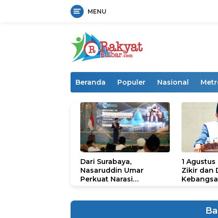
MENU
Langsung
ke
konten
Beranda
Populer
Nasional
Metr
Dari Surabaya,
1 Agustus
Nasaruddin Umar
Zikir dan
Perkuat Narasi
Kebangsa
Persatuan dan
untuk U
Kepemimpinan Umat
Ba