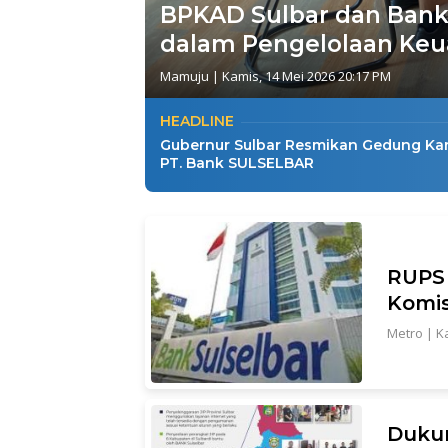
BPKAD Sulbar dan Bank 
dalam Pengelolaan Ke
Mamuju
|
Kamis, 14 Mei 2026 20:17 PM
HEADLINE
Gubernur Sulbar Resmikan Gedung Ka
PT. Bank SULSELBAR
RUPS 
Komis
Metro
|
K
Dukun