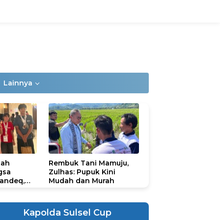
Lainnya
lah
Rembuk Tani Mamuju,
gsa
Zulhas: Pupuk Kini
andeq,
Mudah dan Murah
lbar di
ional
ad 2026
Kapolda Sulsel Cup