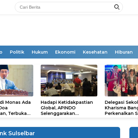
o
Politik
Hukum
Ekonomi
Kesehatan
Hiburan
 di Monas Ada
Hadapi Ketidakpastian
Delegasi Seko
 Doa
Global, APINDO
Kharisma Ban
an, Terbuka
Selenggarakan
Perkenalkan S
mum
Rakerkonas ke-35
Ikon Budaya Su
Rumuskan Agenda
Ajang Internat
Ketahanan Ekonomi
STEAM Olympi
nk Sulselbar
Nasional
di Roma