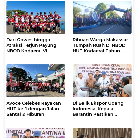
Dari Gowes hingga
Ribuan Warga Makassar
Atraksi Terjun Payung,
Tumpah Ruah Di NBOD
NBOD Kodaeral VI
HUT Kodaeral Tahun
Makassar Berlangsung
2026
Spektakuler
Avoce Celebes Rayakan
Di Balik Ekspor Udang
HUT ke-1 dengan Jalan
Indonesia, Kepala
Santai & Hiburan
Barantin Pastikan
Layanan Karantina
Berjalan Optimal