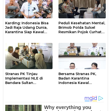
Karding: Indonesia Bisa
Peduli Kesehatan Mental,
Jadi Raja Udang Dunia,
Brimob Polda Sulsel
Karantina Siap Kawal
Resmikan Pojok Curhat
Ekspor
dengan Layanan
Psikolog dan Psikiater
Stranas PK Tinjau
Bersama Stranas PK,
Implementasi NLE di
Badan Karantina
Bandara Sultan
Indonesia Kawal
Hasanuddin, Perkuat
Implementasi NLE
Sinergi Layanan Logistik