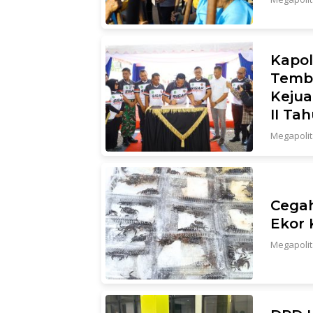
Kapol
Temb
Kejua
II Ta
Megapoli
Cegah
Ekor 
Megapoli