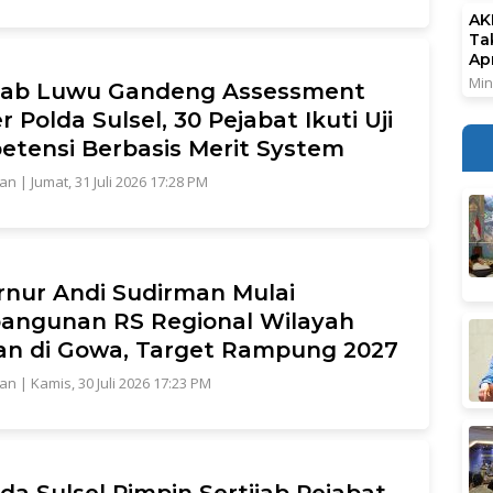
AK
Ta
Ap
Min
ab Luwu Gandeng Assessment
r Polda Sulsel, 30 Pejabat Ikuti Uji
tensi Berbasis Merit System
tan
|
Jumat, 31 Juli 2026 17:28 PM
nur Andi Sudirman Mulai
angunan RS Regional Wilayah
an di Gowa, Target Rampung 2027
tan
|
Kamis, 30 Juli 2026 17:23 PM
da Sulsel Pimpin Sertijab Pejabat