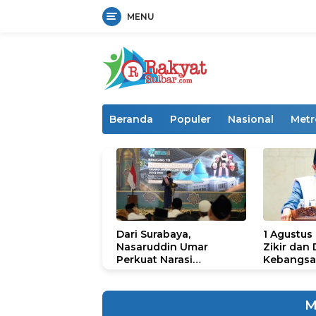
MENU
Langsung
ke
konten
Beranda
Populer
Nasional
Metr
Dari Surabaya,
1 Agustus
Nasaruddin Umar
Zikir dan
Perkuat Narasi
Kebangsa
Persatuan dan
untuk U
Kepemimpinan Umat
M