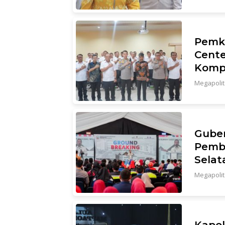
Pemk
Cente
Kompe
Megapoli
Guber
Pemb
Selat
Megapoli
Kapol