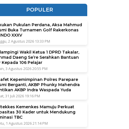
POPULER
kukan Pukulan Perdana, Aksa Mahmud
smi Buka Turnamen Golf Rakerkonas
INDO XXXV
ggu, 2 Agustus 2026 13:33 PM
dampingi Wakil Ketua 1 DPRD Takalar,
hmad Daeng Se’re Serahkan Bantuan
P Kepada 106 Pelajar
in, 3 Agustus 2026 20:55 PM
tafet Kepemimpinan Polres Parepare
smi Berganti, AKBP Phunky Mahendra
ntikan AKBP Indra Waspada Yuda
at, 31 Juli 2026 19:16 PM
ltekkes Kemenkes Mamuju Perkuat
pasitas 30 Kader untuk Mendukung
iminasi TBC
tu, 1 Agustus 2026 21:14 PM