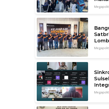
Megapoli
Bang
Satbr
Lomb
Megapoli
Sinkr
Sulse
Integ
Megapoli