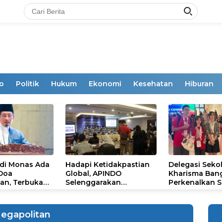
o
Politik
Hukum
Ekonomi
Kesehatan
Hiburan
 di Monas Ada
Hadapi Ketidakpastian
Delegasi Seko
 Doa
Global, APINDO
Kharisma Ban
an, Terbuka
Selenggarakan
Perkenalkan S
mum
Rakerkonas ke-35
Ikon Budaya Su
Rumuskan Agenda
Ajang Internat
Ketahanan Ekonomi
STEAM Olympi
egapolitan
Nasional
di Roma