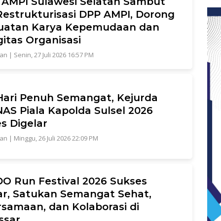
 AMPI Sulawesi Selatan Sambut
Restrukturisasi DPP AMPI, Dorong
uatan Karya Kepemudaan dan
gitas Organisasi
tan
|
Senin, 27 Juli 2026 16:57 PM
Hari Penuh Semangat, Kejurda
AS Piala Kapolda Sulsel 2026
s Digelar
tan
|
Minggu, 26 Juli 2026 22:09 PM
O Run Festival 2026 Sukses
ar, Satukan Semangat Sehat,
samaan, dan Kolaborasi di
ssar