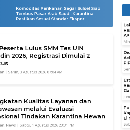
Komoditas Perikanan Segar Sulsel Siap
Tembus Pasar Arab Saudi, Karantina
Pastikan Sesuai Standar Ekspor
La
Re
AP
Min
 Peserta Lulus SMM Tes UIN
Di
din 2026, Registrasi Dimulai 2
Ac
tus
PI
Sen
tan
|
Senin, 3 Agustus 2026 07:04 AM
Es
Re
Ga
Jum
gkatan Kualitas Layanan dan
Po
wasan melalui Evaluasi
Ka
sional Tindakan Karantina Hewan
El
Sab
tan
,
News
|
Sabtu, 1 Agustus 2026 23:31 PM