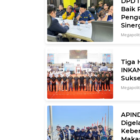
DPD I
Baik 
Peng
Siner
Megapoli
Tiga 
INKAN
Sukse
Megapoli
APIND
Digel
Keber
Maka