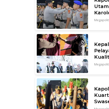
Utama
Karol
Megapoli
Kepal
Pelay
Kuali
Megapoli
Kapol
Kuart
Swas
Megapoli