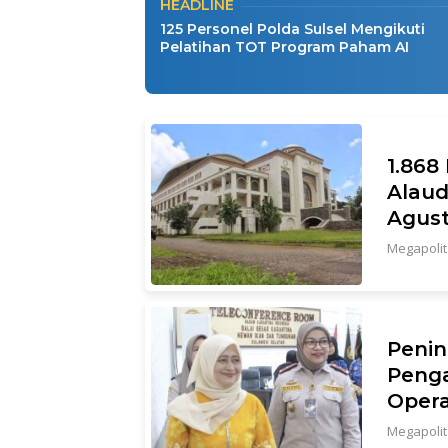
HEADLINE
125 Personel Polda Sulsel Mengikuti
Pelatihan TOT Program Paham AI
1.868
Alaud
Agus
Megapoli
Penin
Penga
Opera
Megapoli