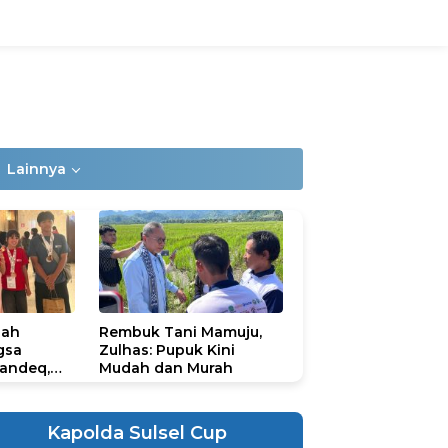
Lainnya
lah
Rembuk Tani Mamuju,
gsa
Zulhas: Pupuk Kini
andeq,
Mudah dan Murah
lbar di
ional
ad 2026
Kapolda Sulsel Cup